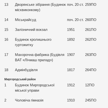
13
Дворянське зібрання (Будинок
поч. 20 ст.
259ПО
місквиконкому)
14
Міськрайсуд
поч. 20 ст.
260ПО
15
Залізничний вокзал
1951
261ПО
16
Будинок кролишнього
1892
262ПО
гуртожитку
17
Махорочна фабрика (Будівля
1907
263ПО
ВАТ «Лічмаш прилад»)
18
Адмінбудівля
1817
264ПО
Миргородський район
1
Будинок Миргородської
1912
12ПО
міської управи
2
Чоловіча гімназія
1910
245ПО