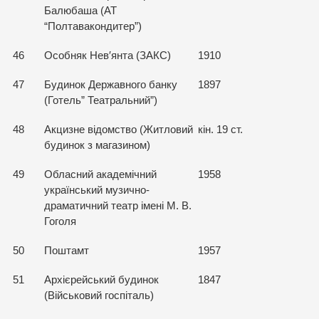
Балюбаша (АТ
“Полтавакондитер”)
46
Особняк Нев′янта (ЗАКС)
1910
47
Будинок Державного банку
1897
(Готель” Театральний”)
48
Акцизне відомство (Житловий
кін. 19 ст.
будинок з магазином)
49
Обласний академічний
1958
український музично-
драматичний театр імені М. В.
Гоголя
50
Поштамт
1957
51
Архієрейський будинок
1847
(Військовий госпіталь)