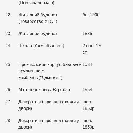
(Полтавалегмаш)
22
Житловий будинок
бл. 1900
(Товариство УТОГ)
23
Житловий будинок
1885
24
Школа (Адмінбудівля)
2 пол. 19
ст.
25
Промисловий корпус бавовно-
1934
прядильного
комбінату(“Демітекс”)
26
Міст через річку Ворскла
1954
27
Декоративні пропілеї (входи у
поч.
двори)
1850р
28
Декоративні пропілеї (входи у
поч.
двори)
1850р