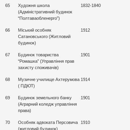
65
Художня школа
1832-1840
(Адміністративний будинок
“Полтаваобленерго”)
66
Міський особняк
1912
Сатановського (Житловий
будинок)
67
Будинок товариства
1901
“Ромашка” (Управління прав
захисту споживачів)
68
Музичне училище Ахтерумова
1914
( ПДЮТ)
69
Будинок земельного банку
1901
(Аграрний коледж управління
права)
70
Особняк адвоката Персовича
1910
(житловий будинок)