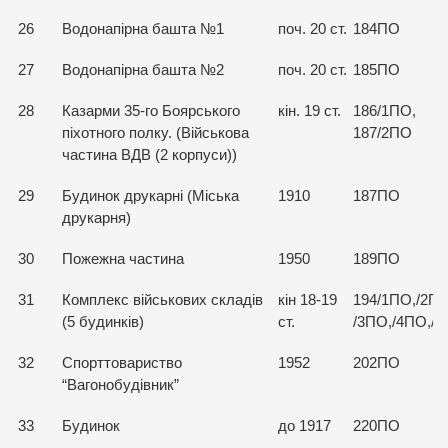
26
Водонапірна башта №1
поч. 20 ст.
184ПО
27
Водонапірна башта №2
поч. 20 ст.
185ПО
28
Казарми 35-го Боярського
кін. 19 ст.
186/1ПО,
піхотного полку. (Військова
187/2ПО
частина ВДВ (2 корпуси))
29
Будинок друкарні (Міська
1910
187ПО
друкарня)
30
Пожежна частина
1950
189ПО
31
Комплекс військових складів
кін 18-19
194/1ПО,/2ПО
(5 будинків)
ст.
/3ПО,/4ПО,/
32
Спорттовариство
1952
202ПО
“Вагонобудівник”
33
Будинок
до 1917
220ПО