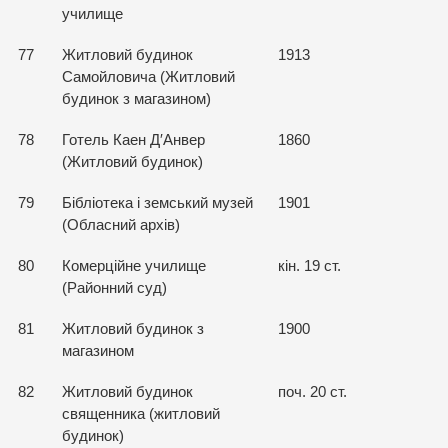
училище
77
Житловий будинок
1913
Самойловича (Житловий
будинок з магазином)
78
Готель Каен Д′Анвер
1860
(Житловий будинок)
79
Бібліотека і земський музей
1901
(Обласний архів)
80
Комерційне училище
кін. 19 ст.
(Районний суд)
81
Житловий будинок з
1900
магазином
82
Житловий будинок
поч. 20 ст.
священника (житловий
будинок)