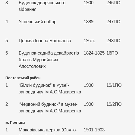
3
Будинок дворянського
1900
246ПО
зібрання
4
Успенський собор
1889
247ПО
5
Церква Іоанна Богослова
19 ст.
248ПО
6
Будинок-садиба декабристів
1824-1825
16ПО
братів Муравйових-
Апостолових
Полтавський район
1
“Білий будинок” в музеї-
1900
19/1ПО
заповіднику ім.А.С.Макаренка
2
“Червоний будинок” в музеї-
1900
19/2ПО
заповіднику ім.А.С.Макаренка
м. Полтава
1
Макарівська церква (Свято-
1901-1903