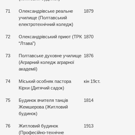
71
Олександрівське реальне
1879
училище (Полтавський
електротехнічний коледж)
72
Олександрівський приют (ТРК
1870
“Лтава”)
73
Полтавське духовне училище
1876
(Аграрний коледж аграрної
академії)
74
Міський особняк пастора
кін 19ст.
Кірхи (Дитячий садок)
75
Будинок вчителя танців
1814
Жемшерова (Житловий
будинок)
76
Житловий будинок
1913
(Професійно-технічне