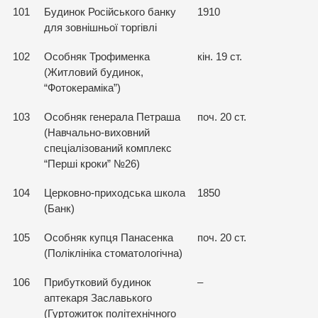
101
Будинок Російського банку
1910
для зовнішньої торгівлі
102
Особняк Трофименка
кін. 19 ст.
(Житловий будинок,
“Фотокераміка”)
103
Особняк генерала Петраша
поч. 20 ст.
(Навчально-виховний
спеціалізований комплекс
“Перші кроки” №26)
104
Церковно-приходська школа
1850
(Банк)
105
Особняк купця Панасенка
поч. 20 ст.
(Поліклініка стоматологічна)
106
Прибутковий будинок
–
аптекаря Заславького
(Гуртожиток політехнічного