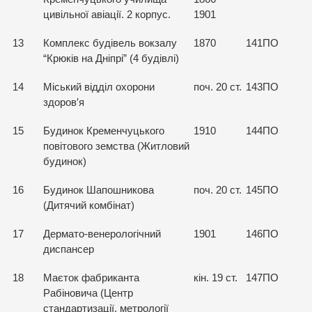
цивільної авіації. 2 корпус.
1901
13
Комплекс будівель вокзалу
1870
141ПО
“Крюків на Дніпрі” (4 будівлі)
14
Міський відділ охорони
поч. 20 ст.
143ПО
здоров′я
15
Будинок Кременчуцького
1910
144ПО
повітового земства (Житловий
будинок)
16
Будинок Шапошникова
поч. 20 ст.
145ПО
(Дитячий комбінат)
17
Дермато-венерологічний
1901
146ПО
диспансер
18
Маєток фабриканта
кін. 19 ст.
147ПО
Рабіновича (Центр
стандартизації, метрології