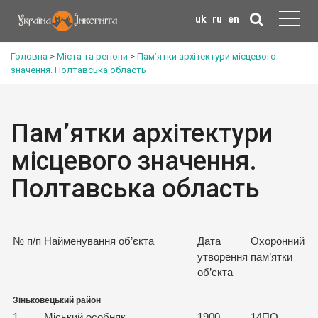
uk
ru
en
Головна
>
Міста та регіони
>
Пам’ятки архітектури місцевого
значення. Полтавська область
Пам’ятки архітектури
місцевого значення.
Полтавська область
№ п/п
Найменування об’єкта
Дата
Охоронний 
утворення
пам’ятки
об’єкта
Зіньковецький район
1
Міський особняк
1900
14ПО