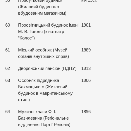
59
Прибутковий будинок
кін 19ст.
(Жиловий будинок з
вбудованим магазином)
60
Просвітницький будинок імені
1901
М. В. Гоголя (кінотеатр
“Колос”)
61
Міський особняк (Музей
1889
органів внутрішніх справ)
62
Дворянський пансіон (ПДПУ)
1913
63
Особняк підрядника
1906
Бахмацького (Житловий
будинок в мавританському
стилі)
64
Музичні класи Ф. І.
1896
Базилевича (Регіональне
відділення Партії Регіонів)