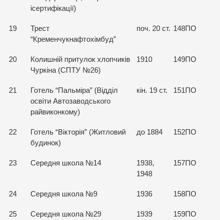
ісертифікації)
19
Трест
поч. 20 ст.
148ПО
“Кременчукнафтохімбуд”
20
Колишній притулок хлопчиків
1910
149ПО
Чуркіна (СПТУ №26)
21
Готель “Пальміра” (Відділ
кін. 19 ст.
151ПО
освіти Автозаводського
райвиконкому)
22
Готель “Вікторія” (Житловий
до 1884
152ПО
будинок)
23
Середня школа №14
1938,
157ПО
1948
24
Середня школа №9
1936
158ПО
25
Середня школа №29
1939
159ПО