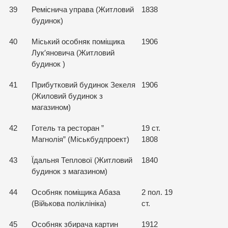
39
Реміснича управа (Житловий
1838
будинок)
40
Міський особняк поміщика
1906
Лук′яновича (Житловий
будинок )
41
Прибутковий будинок Зекеля
1906
(Жиловий будинок з
магазином)
42
Готель та ресторан ”
19 ст.
Магнолія” (Міськбудпроект)
1808
43
Їдальня Теплової (Житловий
1840
будинок з магазином)
44
Особняк поміщика Абаза
2 пол. 19
(Війькова поліклініка)
ст.
45
Особняк збирача картин
1912