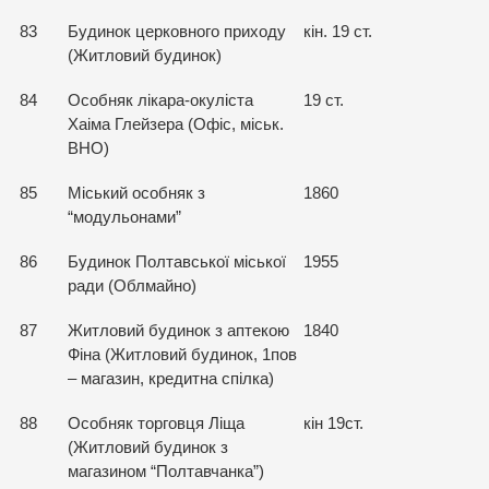
83
Будинок церковного приходу
кін. 19 ст.
(Житловий будинок)
84
Особняк лікара-окуліста
19 ст.
Хаіма Глейзера (Офіс, міськ.
ВНО)
85
Міський особняк з
1860
“модульонами”
86
Будинок Полтавської міської
1955
ради (Облмайно)
87
Житловий будинок з аптекою
1840
Фіна (Житловий будинок, 1пов
– магазин, кредитна спілка)
88
Особняк торговця Ліща
кін 19ст.
(Житловий будинок з
магазином “Полтавчанка”)