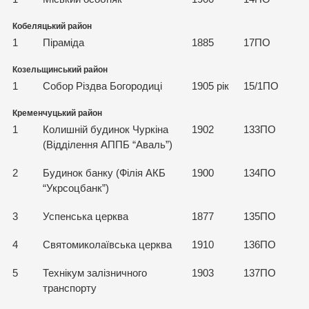
Кобеляцький район
1
Піраміда
1885
17ПО
Козельщинський район
1
Собор Різдва Богородиці
1905 рік
15/1ПО
Кременчуцький район
1
Колишній будинок Чуркіна
1902
133ПО
(Відділення АППБ “Аваль”)
2
Будинок банку (Філія АКБ
1900
134ПО
“Укрсоцбанк”)
3
Успенська церква
1877
135ПО
4
Святомиколаївська церква
1910
136ПО
5
Технікум залізничного
1903
137ПО
транспорту