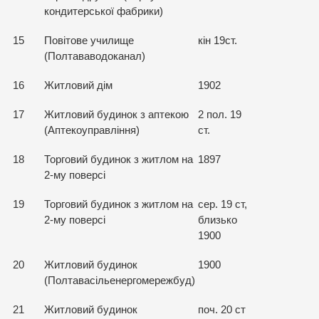
кондитерської фабрики)
15
Повітове училище
кін 19ст.
(Полтававодоканал)
16
Житловий дім
1902
17
Житловий будинок з аптекою
2 пол. 19
(Аптекоуправління)
ст.
18
Торговий будинок з житлом на
1897
2-му поверсі
19
Торговий будинок з житлом на
сер. 19 ст,
2-му поверсі
близько
1900
20
Житловий будинок
1900
(Полтавасільенергомережбуд)
21
Житловий будинок
поч. 20 ст