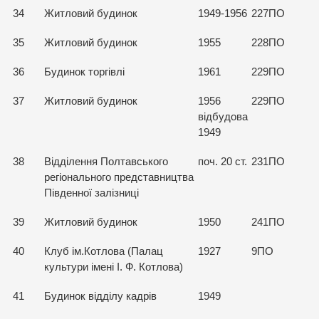
34
Житловий будинок
1949-1956
227ПО
35
Житловий будинок
1955
228ПО
36
Будинок торгівлі
1961
229ПО
37
Житловий будинок
1956
229ПО
відбудова
1949
38
Відділення Полтавського
поч. 20 ст.
231ПО
регіонального представництва
Південної залізниці
39
Житловий будинок
1950
241ПО
40
Клуб ім.Котлова (Палац
1927
9ПО
культури імені І. Ф. Котлова)
41
Будинок відділу кадрів
1949