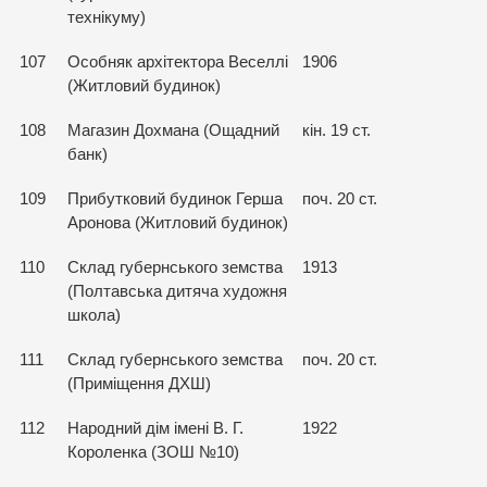
технікуму)
107
Особняк архітектора Веселлі
1906
(Житловий будинок)
108
Магазин Дохмана (Ощадний
кін. 19 ст.
банк)
109
Прибутковий будинок Герша
поч. 20 ст.
Аронова (Житловий будинок)
110
Склад губернського земства
1913
(Полтавська дитяча художня
школа)
111
Склад губернського земства
поч. 20 ст.
(Приміщення ДХШ)
112
Народний дім імені В. Г.
1922
Короленка (ЗОШ №10)