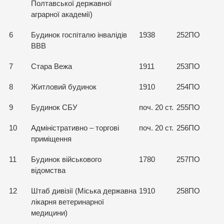
Полтавської державної
аграрної академії)
6
Будинок госпіталю інвалідів
1938
252ПО
ВВВ
7
Стара Вежа
1911
253ПО
8
Житловий будинок
1910
254ПО
9
Будинок СБУ
поч. 20 ст.
255ПО
10
Адміністративно – торгові
поч. 20 ст.
256ПО
приміщення
11
Будинок військового
1780
257ПО
відомства
12
Штаб дивізії (Міська державна
1910
258ПО
лікарня ветеринарної
медицини)