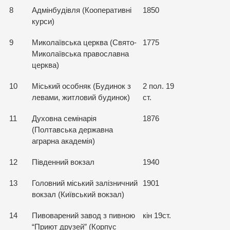
8
Адмінбудівля (Кооперативні
1850
курси)
9
Миколаївська церква (Свято-
1775
Миколаївська православна
церква)
10
Міський особняк (Будинок з
2 пол. 19
левами, житловий будинок)
ст.
11
Духовна семінарія
1876
(Полтавська державна
аграрна академія)
12
Південний вокзал
1940
13
Головний міський залізничний
1901
вокзал (Київський вокзал)
14
Пивоварений завод з пивною
кін 19ст.
“Приют друзей” (Корпус