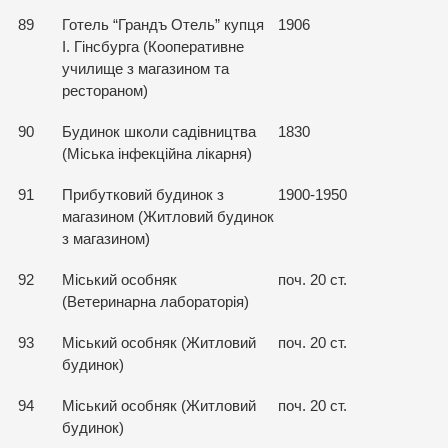
89
Готель “Грандъ Отель” купця
1906
І. Гінсбурга (Кооперативне
училище з магазином та
рестораном)
90
Будинок школи садівництва
1830
(Міська інфекційна лікарня)
91
Прибутковий будинок з
1900-1950
магазином (Житловий будинок
з магазином)
92
Міський особняк
поч. 20 ст.
(Ветеринарна лабораторія)
93
Міський особняк (Житловий
поч. 20 ст.
будинок)
94
Міський особняк (Житловий
поч. 20 ст.
будинок)