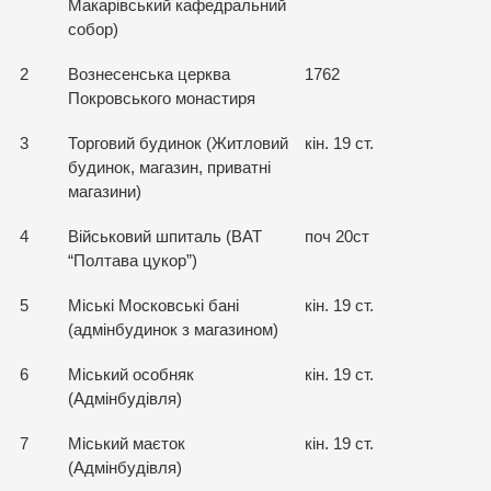
Макарівський кафедральний
собор)
2
Вознесенська церква
1762
Покровського монастиря
3
Торговий будинок (Житловий
кін. 19 ст.
будинок, магазин, приватні
магазини)
4
Військовий шпиталь (ВАТ
поч 20ст
“Полтава цукор”)
5
Міські Московські бані
кін. 19 ст.
(адмінбудинок з магазином)
6
Міський особняк
кін. 19 ст.
(Адмінбудівля)
7
Міський маєток
кін. 19 ст.
(Адмінбудівля)