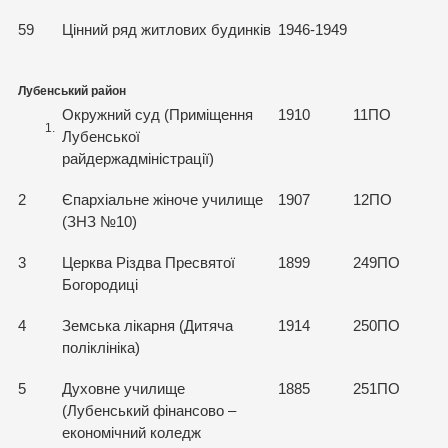
59
Цінний ряд житлових будинків
1946-1949
Лубенський район
Окружний суд (Приміщення
1910
11ПО
Лубенської
райдержадміністрації)
2
Єпархіальне жіноче училище
1907
12ПО
(ЗНЗ №10)
3
Церква Різдва Пресвятої
1899
249ПО
Богородиці
4
Земська лікарня (Дитяча
1914
250ПО
поліклініка)
5
Духовне училище
1885
251ПО
(Лубенський фінансово –
економічний коледж