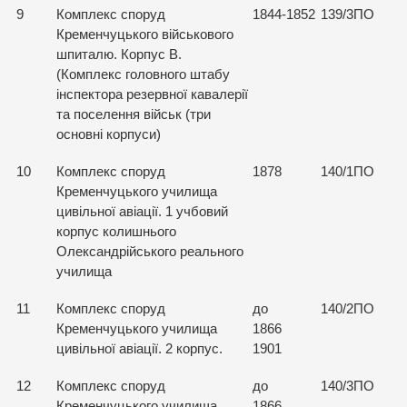
9
Комплекс споруд
1844-1852
139/3ПО
Кременчуцького військового
шпиталю. Корпус В.
(Комплекс головного штабу
інспектора резервної кавалерії
та поселення військ (три
основні корпуси)
10
Комплекс споруд
1878
140/1ПО
Кременчуцького училища
цивільної авіації. 1 учбовий
корпус колишнього
Олександрійського реального
училища
11
Комплекс споруд
до
140/2ПО
Кременчуцького училища
1866
цивільної авіації. 2 корпус.
1901
12
Комплекс споруд
до
140/3ПО
Кременчуцького училища
1866