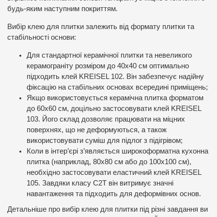
будь-яким наступним покриттям.
Вибір клею для плитки залежить від формату плитки та
стабільності основи:
Для стандартної керамічної плитки та невеликого
керамограніту розміром до 40х40 см оптимально
підходить клей KREISEL 102. Він забезпечує надійну
фіксацію на стабільних основах всередині приміщень;
Якщо використовується керамічна плитка форматом
до 60х60 см, доцільно застосовувати клей KREISEL
103. Його склад дозволяє працювати на міцних
поверхнях, що не деформуються, а також
використовувати суміш для підлог з підігрівом;
Коли в інтер’єрі з’являється широкоформатна кухонна
плитка (наприклад, 80х80 см або до 100х100 см),
необхідно застосовувати еластичний клей KREISEL
105. Завдяки класу C2T він витримує значні
навантаження та підходить для деформівних основ.
Детальніше про вибір клею для плитки під різні завдання ви