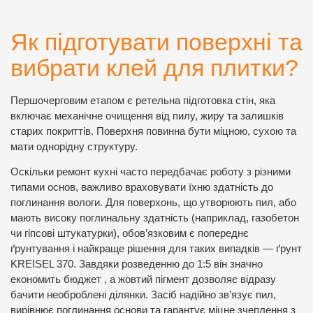
Як підготувати поверхні та
вибрати клей для плитки?
Першочерговим етапом є ретельна підготовка стін, яка
включає механічне очищення від пилу, жиру та залишків
старих покриттів. Поверхня повинна бути міцною, сухою та
мати однорідну структуру.
Оскільки ремонт кухні часто передбачає роботу з різними
типами основ, важливо враховувати їхню здатність до
поглинання вологи. Для поверхонь, що утворюють пил, або
мають високу поглинальну здатність (наприклад, газобетон
чи гіпсові штукатурки), обов’язковим є попереднє
ґрунтування і найкраще рішення для таких випадків — ґрунт
KREISEL 370. Завдяки розведенню до 1:5 він значно
економить бюджет , а жовтий пігмент дозволяє відразу
бачити необроблені ділянки. Засіб надійно зв’язує пил,
вирівнює поглинання основи та гарантує міцне зчеплення з