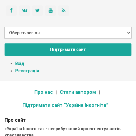
Підтримати сайт
Вхід
Реєстрація
Про нас
Стати автором
Підтримати сайт “Україна Інкогніта”
Про сайт
«Україна Інкогніта» - неприбутковий проект ентузіастів
краєзнавства.