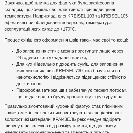
Важливо, щоб плитка для фартуха була зафіксована
складом, що зберігає свої властивості при підвищенні
температури. Наприклад, клеї KREISEL 103 та KREISEL 105
ефективні при облицюванні поверхонь, температура
експлуатації яких сягає до +170°C.
Процес фінішного оформлення швів також має свої тонкощі:
До заповнення стиків можна приступати лише через
24 години після укладання плитки;
Для кухні ідеально підходить суміш для заповнення
міжплиткових швів KREISEL 730, яка базується на
нанотехнологіях і відрізняється підвищеною стійкістю
до стирання;
Гідрофобна затирка швів забезпечує «ефект лотоса»,
що не дає воді та бруду проникати у структуру шва.
Правильно змонтований кухонний фартух стає гігієнічним
захистом стін, оскільки використовуються спеціалізовані
вологостійкі матеріали. КРАЙЗЕЛЬ рекомендує підібрати
ширину шва залежно від розміру плитки, що дає змогу
нівелювати мікронапруження та зберегти цілісність