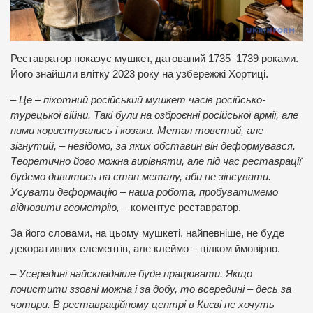
Реставратор показує мушкет, датований 1735–1739 роками.
Його знайшли влітку 2023 року на узбережжі Хортиці.
– Це – піхотний російський мушкет часів російсько-
турецької війни. Такі були на озброєнні російської армії, але
ними користувались і козаки. Метал товстий, але
зігнутий, – невідомо, за яких обставин він деформувався.
Теоретично його можна вирівняти, але під час реставрації
будемо дивитись на стан металу, аби не зіпсувати.
Усувати деформацію – наша робота, пробуватимемо
відновити геометрію,
– коментує реставратор.
За його словами, на цьому мушкеті, найпевніше, не буде
декоративних елементів, але клеймо – цілком ймовірно.
– Усередині найскладніше буде працювати. Якщо
почистити ззовні можна і за добу, то всередині – десь за
чотири. В реставраційному центрі в Києві не хочуть