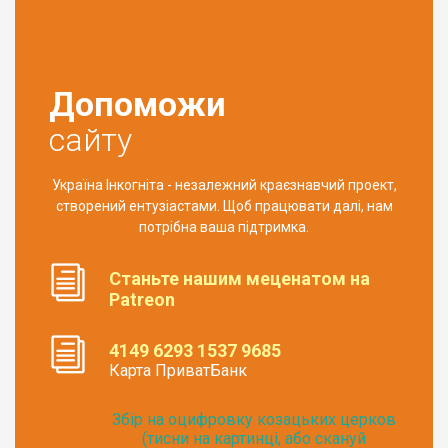
Допоможи
сайту
Україна Інкогніта - незалежний краєзнавчий проект,
створений ентузіастами. Щоб працювати далі, нам
потрібна ваша підтримка.
Станьте нашим меценатом на
Patreon
4149 6293 1537 9685
Карта ПриватБанк
Збір на оцифровку козацьких церков
(тисни на картинці, або скануй