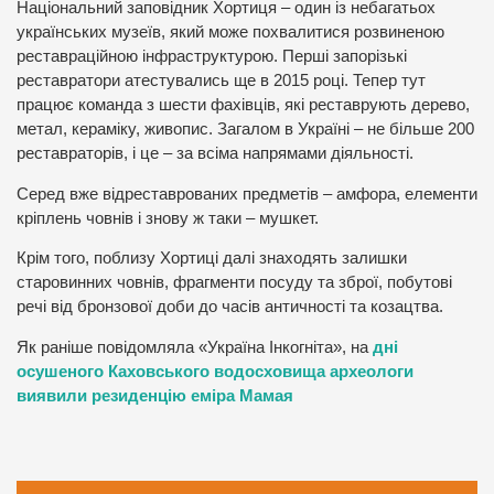
Національний заповідник Хортиця – один із небагатьох
українських музеїв, який може похвалитися розвиненою
реставраційною інфраструктурою. Перші запорізькі
реставратори атестувались ще в 2015 році. Тепер тут
працює команда з шести фахівців, які реставрують дерево,
метал, кераміку, живопис. Загалом в Україні – не більше 200
реставраторів, і це – за всіма напрямами діяльності.
Серед вже відреставрованих предметів – амфора, елементи
кріплень човнів і знову ж таки – мушкет.
Крім того, поблизу Хортиці далі знаходять залишки
старовинних човнів, фрагменти посуду та зброї, побутові
речі від бронзової доби до часів античності та козацтва.
Як раніше повідомляла «Україна Інкогніта», на
дні
осушеного Каховського водосховища археологи
виявили резиденцію еміра Мамая