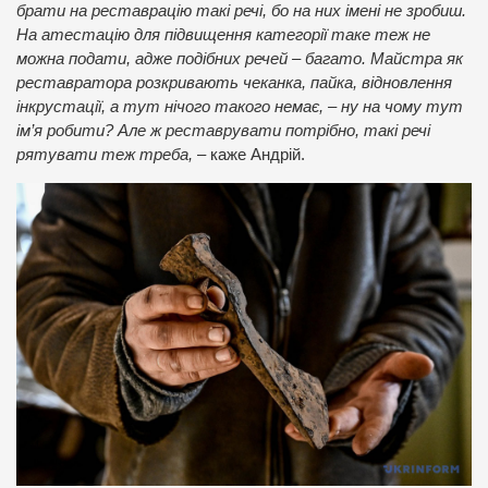
брати на реставрацію такі речі, бо на них імені не зробиш.
На атестацію для підвищення категорії таке теж не
можна подати, адже подібних речей – багато. Майстра як
реставратора розкривають чеканка, пайка, відновлення
інкрустації, а тут нічого такого немає, – ну на чому тут
ім’я робити? Але ж реставрувати потрібно, такі речі
рятувати теж треба,
– каже Андрій.