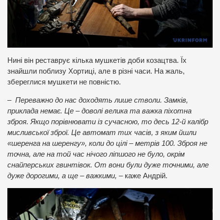
Нині він реставрує кілька мушкетів доби козацтва. Їх
знайшли поблизу Хортиці, але в різні часи. На жаль,
збереглися мушкети не повністю.
– Переважно до нас доходять лише стволи. Замків,
приклада немає. Це – доволі велика та важка піхотна
зброя. Якщо порівнювати із сучасною, то десь 12-й калібр
мисливської зброї. Це автомат тих часів, з яким йшли
«шеренга на шеренгу», коли до цілі – метрів 100. Зброя не
точна, але на той час нічого ліпшого не було, окрім
снайперських гвинтівок. От вони були дуже точними, але
дуже дорогими, а ще – важкими,
– каже Андрій.