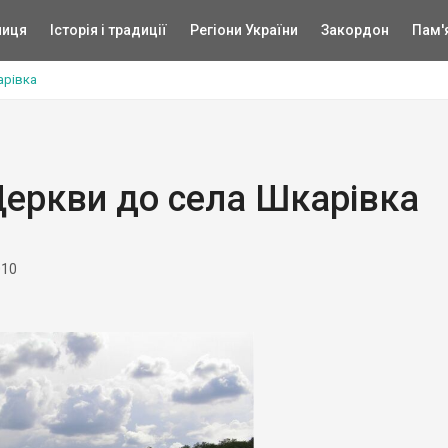
ниця
Історія і традиції
Регіони України
Закордон
Пам'
арівка
 Церкви до села Шкарівка
010