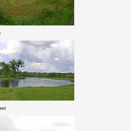
о
осі