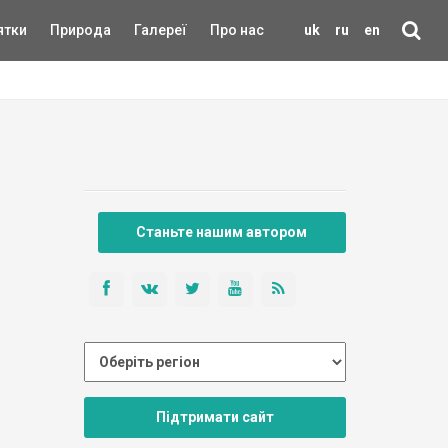
ятки
Природа
Галереї
Про нас
uk
ru
en
Станьте нашим автором
Підтримати сайт