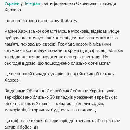
України
у
Telegram
, за інформацією Єврейської громади
Харкова.
Інцидент стався на початку Шабату.
Рабин Харківської області Моше Московіц відвідав місце
руйнувань, оглянув пошкоджені ділянки та помолився за
пам’ять похованих євреїв. Громада разом із міськими
службами координує подальші кроки щодо фіксації збитків
та відновлення пошкоджених секторів цвинтаря. На
сьогодні відомо, що пошкоджено близько сотні могил.
Це не перший випадок ударів по єврейських об’єктах у
Харкові.
За даними Об’єднаної єврейської общини України, уже
верифіковано близько 30 випадків ураження єврейських
об’єктів по всій Україні — синагог, шкіл, дитсадків,
меморіалів, історичних будівель та кладовищ.
Ця цифра не включає території, де тривають або тривали
активні бойові дії.