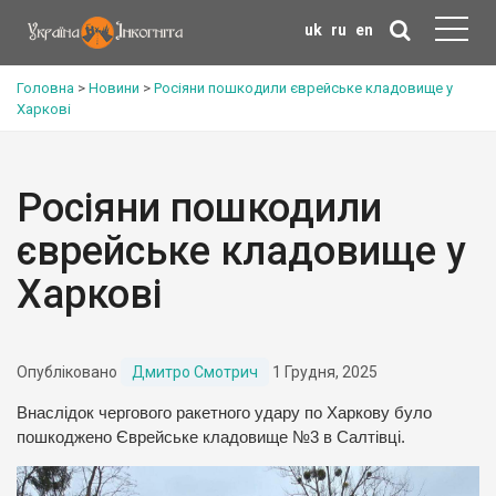
uk
ru
en
Головна
>
Новини
>
Росіяни пошкодили єврейське кладовище у
Харкові
Росіяни пошкодили
єврейське кладовище у
Харкові
Опубліковано
Дмитро Смотрич
1 Грудня, 2025
Внаслідок чергового ракетного удару по Харкову було
пошкоджено Єврейське кладовище №3 в Салтівці.