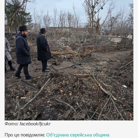
Фото: facebook/fjcukr
Про це повідомляє
Об’єднана єврейська община