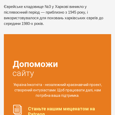
Єврейське кладовище №3 у Харкові виникло у
післявоєнний період — приблизно з 1945 року, і
використовувалося для поховань харківських євреїв до
середини 1980‑х років.
Допоможи
сайту
Україна Інкогніта - незалежний краєзнавчий проект,
створений ентузіастами. Щоб працювати далі, нам
потрібна ваша підтримка.
Станьте нашим меценатом на
Patreon