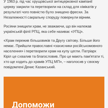
У 1963 р. під час хрущовської антицерковної кампанії
церкву закрили та перетворили на склад для хімікатів у
результаті чого повністю було знищено фрески. За
Незалежності сакральну споруду повернули вірним.
Росіяни знищили храм, не зважаючи, що він належав
українській філії РПЦ, яка себе називає «УПЦ».
«Храм пережив більшовиків та Другу світову. Більше його
немає. Прийшли православні «захисники російськомовного
населення» і перетворили храм на купу цегли. Патріарх
Кіріл це схвалив та благословив. Про це мають пам’ятати ті,
хто ще ходить до храмів УПЦ МП», – наголосив у своєму
повідомлені Денис Казанський.
Допоможи