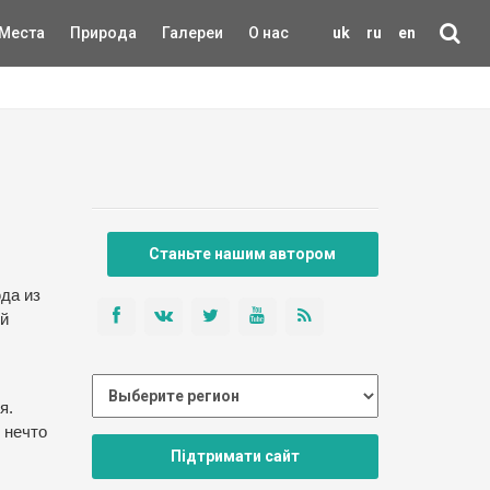
Места
Природа
Галереи
О нас
uk
ru
en
Станьте нашим автором
да из
ой
я.
 нечто
Підтримати сайт