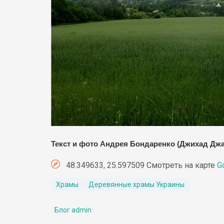
Текст и фото Андрея Бондаренко (Джихад Д
48.349633, 25.597509 Смотреть на карте
G
Храмы
Деревянные храмы Украины
Блог admin