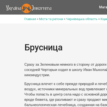
Мага
Главная
>
Міста та регіони
>
Чернівецька область
>
Кіц
Брусница
Сразу за Зеленовым немного в сторону от дорог
соседней Черторыи ходил в школу Иван Мыколай
киноиндустрии.
Брусница влечет к себе прежде природой и лече
воздух, источники минеральных вод привлекают 
Чтобы попасть в центр села надо с основной дор
вроде бювета, где разливают и сразу продают м
бальнеологическая лечебница, созданная на баз