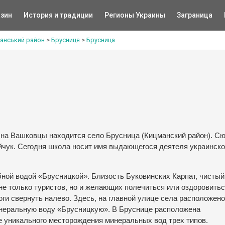
зин
История и традиции
Регионы Украины
Заграница
манський район
>
Брусниця
>
Брусница
и на Вашковцы находится село Брусница (Кицманский район). Сю
чук. Сегодня школа носит имя выдающегося деятеля украинск
бной водой «Брусницкой». Близость Буковинских Карпат, чистый
не только туристов, но и желающих полечиться или оздоровитьс
оги свернуть налево. Здесь, на главной улице села расположено
инеральную воду «Брусницкую». В Бруснице расположена
е уникального месторождения минеральных вод трех типов.