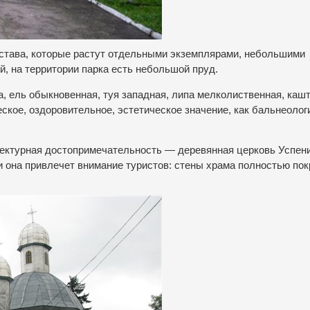
состава, которые растут отдельными экземплярами, небольшими
й, на территории парка есть небольшой пруд.
, ель обыкновенная, туя западная, липа мелколиственная, каш
еское, оздоровительное, эстетическое значение, как бальнеолог
тектурная достопримечательность — деревянная церковь Успен
и она привлечет внимание туристов: стены храма полностью по