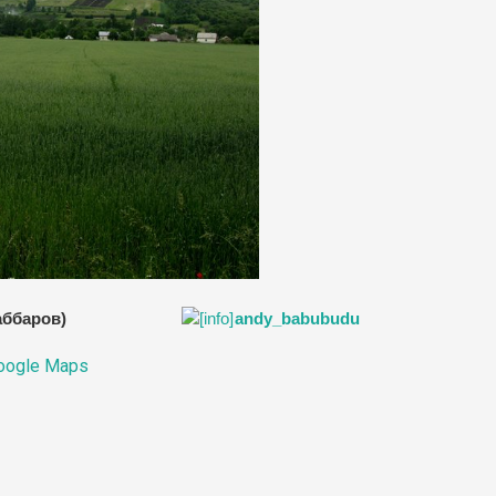
жаббаров)
andy_babubudu
oogle Maps