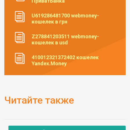
ПриватБанка
U619286481700 webmoney-
кошелек в грн
Z278841203511 webmoney-
кошелек в usd
410012321372402 кошелек
Yandex.Money
Читайте также