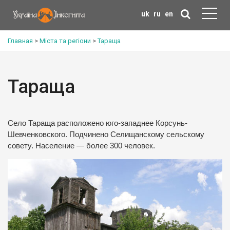
uk
ru
en
Главная
>
Міста та регіони
>
Тараща
Тараща
Село Тараща расположено юго-западнее Корсунь-
Шевченковского. Подчинено Селищанскому сельскому
совету. Население — более 300 человек.