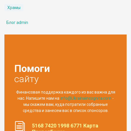
Храмы
Блог admin
Помоги
сайту
Финансовая поддержка каждого из вас важна для
нас. Напишите нам на
info@UkrainaIncognita.com
-
мы скажем вам, куда потратили собранные
средства и занесем вас в список спонсоров.
5168 7420 1998 6771 Карта