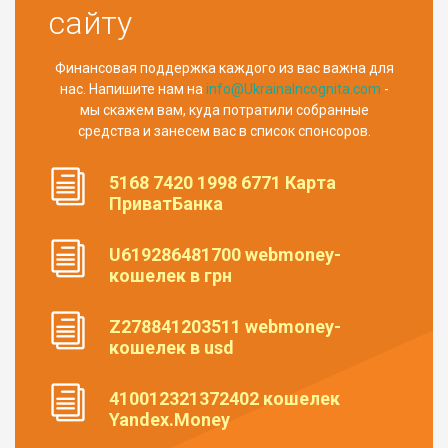
сайту
Финансовая поддержка каждого из вас важна для
нас. Напишите нам на
info@UkrainaIncognita.com
-
мы скажем вам, куда потратили собранные
средства и занесем вас в список спонсоров.
5168 7420 1998 6771 Карта
ПриватБанка
U619286481700 webmoney-
кошелек в грн
Z278841203511 webmoney-
кошелек в usd
410012321372402 кошелек
Yandex.Money