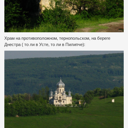
Храм на противоположном, тернопольском, на береге
Днестра ( то ли в Усте, то ли в Пилипче):