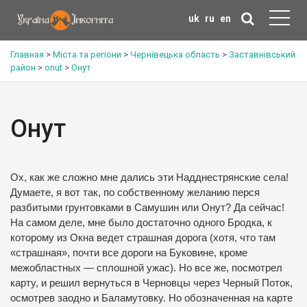
uk
ru
en
Главная
>
Міста та регіони
>
Чернівецька область
>
Заставнівський
район
>
onut
>
Онут
Онут
Ох, как же сложно мне дались эти Надднестрянские села!
Думаете, я вот так, по собственному желанию перся
разбитыми грунтовками в Самушин или Онут? Да сейчас!
На самом деле, мне было достаточно одного Бродка, к
которому из Окна ведет страшная дорога (хотя, что там
«страшная», почти все дороги на Буковине, кроме
межобластных — сплошной ужас). Но все же, посмотрел
карту, и решил вернуться в Черновцы через Черный Поток,
осмотрев заодно и Баламутовку. Но обозначенная на карте