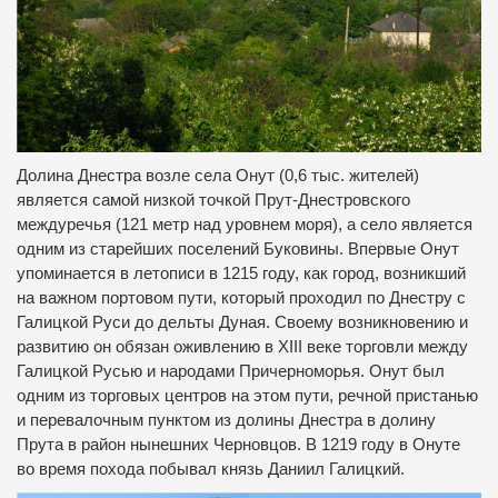
Долина Днестра возле села Онут (0,6 тыс. жителей)
является самой низкой точкой Прут-Днестровского
междуречья (121 метр над уровнем моря), а село является
одним из старейших поселений Буковины. Впервые Онут
упоминается в летописи в 1215 году, как город, возникший
на важном портовом пути, который проходил по Днестру с
Галицкой Руси до дельты Дуная. Своему возникновению и
развитию он обязан оживлению в XIII веке торговли между
Галицкой Русью и народами Причерноморья. Онут был
одним из торговых центров на этом пути, речной пристанью
и перевалочным пунктом из долины Днестра в долину
Прута в район нынешних Черновцов. В 1219 году в Онуте
во время похода побывал князь Даниил Галицкий.