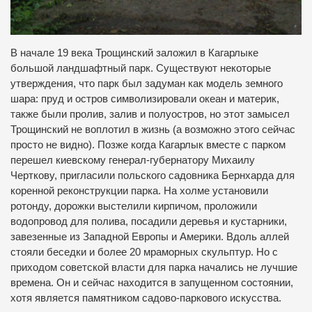
В начале 19 века Трощинский заложил в Кагарлыке
большой ландшафтный парк. Существуют некоторые
утверждения, что парк был задуман как модель земного
шара: пруд и остров символизировали океан и материк,
также были пролив, залив и полуостров, но этот замысел
Трощинский не воплотил в жизнь (а возможно этого сейчас
просто не видно). Позже когда Кагарлык вместе с парком
перешел киевскому генерал-губернатору Михаилу
Черткову, пригласили польского садовника Бернхарда для
коренной реконструкции парка. На холме установили
ротонду, дорожки выстелили кирпичом, проложили
водопровод для полива, посадили деревья и кустарники,
завезенные из Западной Европы и Америки. Вдоль аллей
стояли беседки и более 20 мраморных скульптур. Но с
приходом советской власти для парка начались не лучшие
времена. Он и сейчас находится в запущенном состоянии,
хотя является памятником садово-паркового искусства.