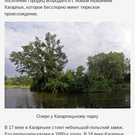
поселения Городец возродился с новым названием
Кагарлык, которое бесспорно имеет тюркское
происхождение.
Озеро у Кагарлицькому парку
В 17 веке в Кагарлыке стоял небольшой польский замок.
Его разрушили казаки в 1680-х годах. В 18 веке Кагарлык