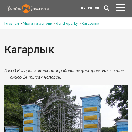
uk
ru
en
Главная
>
Міста та регіони
>
dendroparky
>
Кагарлык
Кагарлык
Город Кагарлык является районным центром. Население
— около 14 тысяч человек.