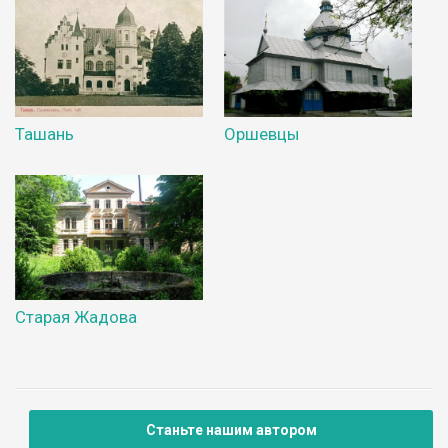
Ташань
Оршевцы
Старая Жадова
Станьте нашим автором