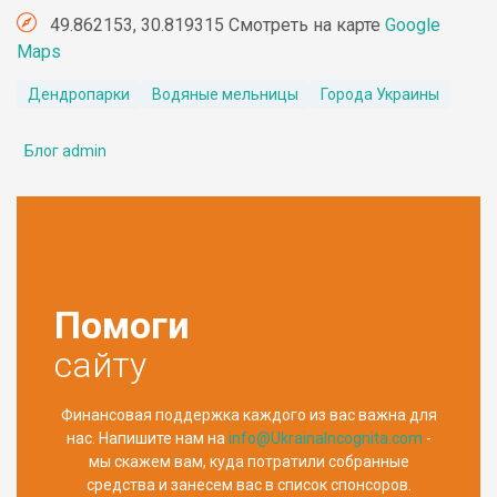
49.862153, 30.819315 Смотреть на карте
Google
Maps
Дендропарки
Водяные мельницы
Города Украины
Блог admin
Помоги
сайту
Финансовая поддержка каждого из вас важна для
нас. Напишите нам на
info@UkrainaIncognita.com
-
мы скажем вам, куда потратили собранные
средства и занесем вас в список спонсоров.