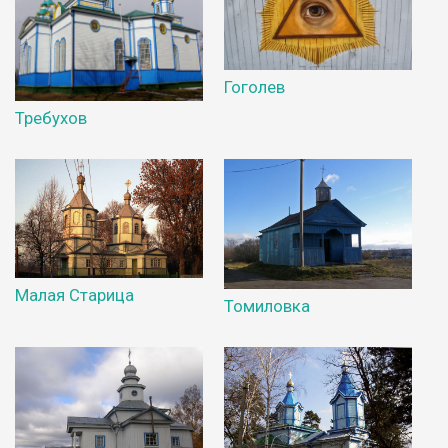
Гоголев
Требухов
Малая Старица
Томиловка