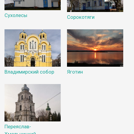
Сухолесы
Сорокотяги
Владимирский собор
Яготин
Переяслав-