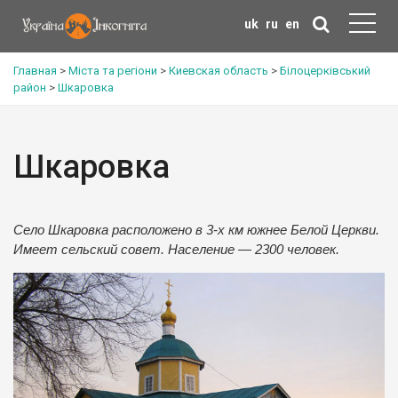
uk
ru
en
Главная
>
Міста та регіони
>
Киевская область
>
Білоцерківський
район
>
Шкаровка
Шкаровка
Село Шкаровка расположено в 3-х км южнее Белой Церкви.
Имеет сельский совет. Население — 2300 человек.