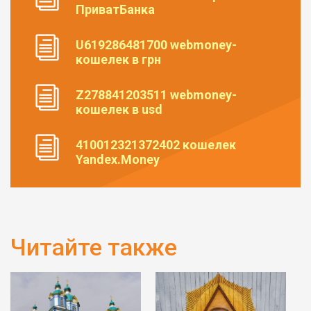
ПриватБанка
U619286481700 webmoney-
кошелек в грн
Z278841203511 webmoney-
кошелек в usd
410012321372402 кошелек
Yandex.Money
Читайте также