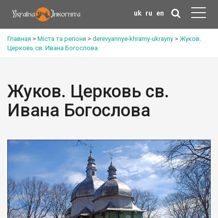
uk
ru
en
Главная
>
Міста та регіони
>
derevyannye-khramy-ukrayny
>
Жуков.
Церковь св. Ивана Богослова
Жуков. Церковь св.
Ивана Богослова