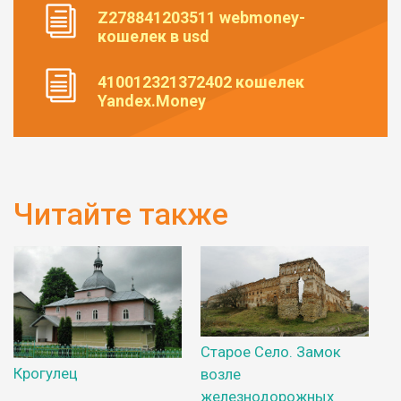
Z278841203511 webmoney-
кошелек в usd
410012321372402 кошелек
Yandex.Money
Читайте также
Старое Село. Замок
Крогулец
возле
железнодорожных