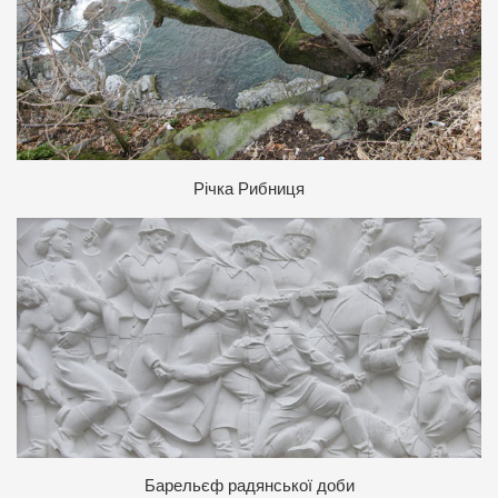
Р
ічка Рибниця
Барельєф радянської доби