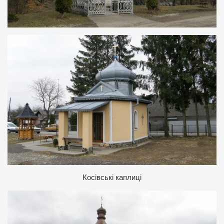
К
осівські каплиці