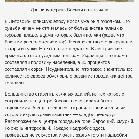
Д
звіниця церква Василя автентична
В Литовско-Польскую эпоху Косов уже был городком. Его
судьба ничем не отличалась от большинства галицких
городов, владельцами которых были поляки (разве что
близким расположением гор). Неоднократно его разрушали
татары и турки. Но Косов возрождался. В австрийские
времена он стал уездным центром. Украинцы в то время
составляли половину населения, а 35 процентов
составляли евреи. Неудивительно, что такое значительное
количество евреев обусловило развитие города как центра
торговли.
Большинство старинных жилых зданий, из тех которые
сохранились в центре Косова, в свое время были
еврейскими. А еще от евреев сохранился значительный
историко-культурный памятник — кладбище-киркут.
Расположен он в центре города, на горе. Заросший, хмурый,
но очень интересный. Каждое надгробие здесь —
произведение искусства и очень жаль что эти надгробия