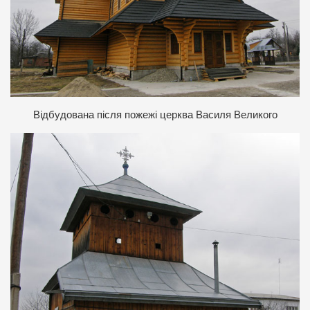
В
ідбудована після пожежі церква Василя Великого