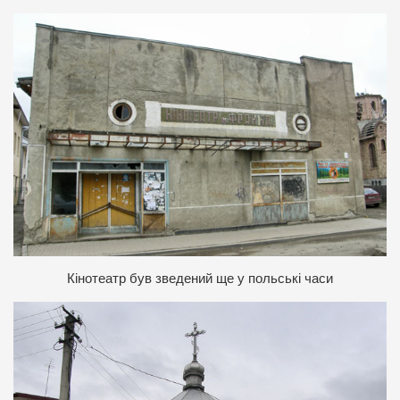
К
інотеатр був зведений ще у польські часи