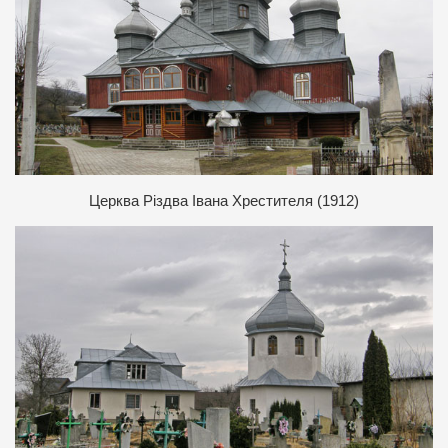
Ц
ерква Різдва Івана Хрестителя (1912)