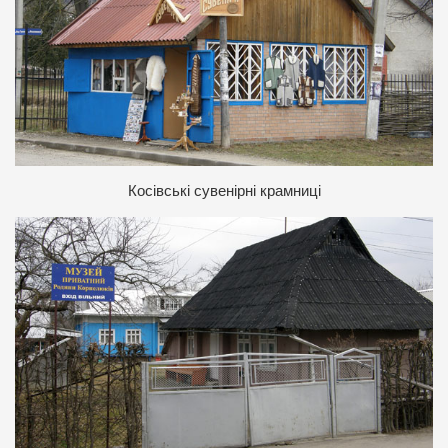
К
осівські сувенірні крамниці