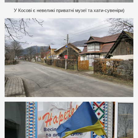
У
Косові є невеликі приватні музеї та хати-сувеніри)