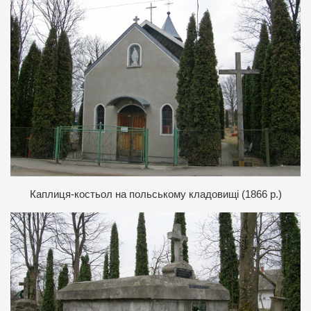
К
аплиця-костьол на польському кладовищі (1866 р.)