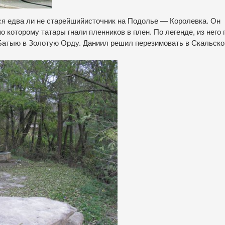
ся едва ли не старейшийисточник на Подолье — Королевка. Он
о которому татары гнали пленников в плен. По легенде, из него 
 Батыю в Золотую Орду. Даниил решил перезимовать в Скальск