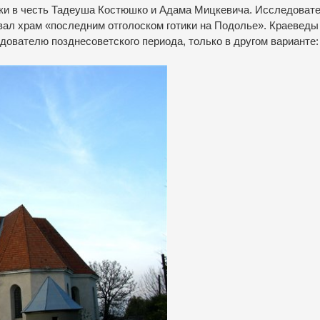
ки в честь Тадеуша Костюшко и Адама Мицкевича. Исследоват
звал храм «последним отголоском готики на Подолье». Краеведы
дователю позднесоветского периода, только в другом варианте: