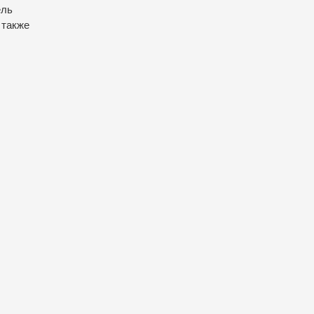
ель
 также