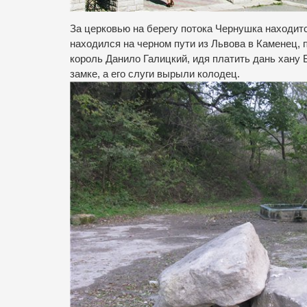
За церковью на берегу потока Чернушка находит
находился на черном пути из Львова в Каменец, п
король Данило Галицкий, идя платить дань хану
замке, а его слуги вырыли колодец.