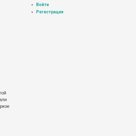
Войти
Регистрация
той
али
яркое