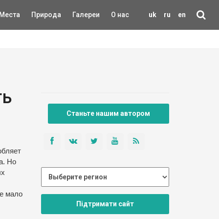
Места
Природа
Галереи
О нас
uk
ru
en
ть
Станьте нашим автором
юбляет
а. Но
ых
ее мало
Підтримати сайт