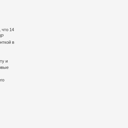
 что 14
НР
нткой в
ту и
рвые
его