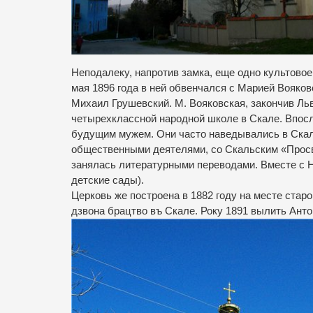
Неподалеку, напротив замка, еще одно культово
мая 1896 года в ней обвенчался с Марией Вояко
Михаил Грушевский. М. Вояковская, закончив Ль
четырехклассной народной школе в Скале. Впосл
будущим мужем. Они часто наведывались в Скал
общественными деятелями, со Скальским «Прос
занялась литературными переводами. Вместе с Н
детские сады).
Церковь же построена в 1882 году на месте стар
дзвона брацтво въ Скале. Року 1891 вылить Ант