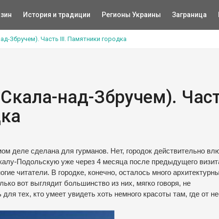
зин
История и традиции
Регионы Украины
Заграница
д-Збручем). Часть ІІІ. Памятники городка
Скала-над-Збручем). Час
дка
мом деле сделана для гурманов. Нет, городок действительно вл
Скалу-Подольскую уже через 4 месяца после предыдущего визит
огие читатели. В городке, конечно, осталось много архитектурн
ько вот выглядит большинство из них, мягко говоря, не
для тех, кто умеет увидеть хоть немного красоты там, где от н