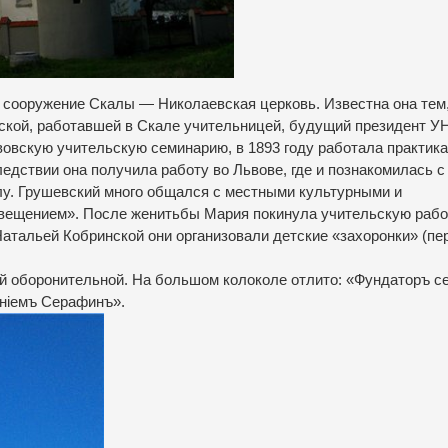
е сооружение Скалы — Николаевская церковь. Известна она тем,
вской, работавшей в Скале учительницей, будущий президент У
вовскую учительскую семинарию, в 1893 году работала практика
едствии она получила работу во Львове, где и познакомилась с
у. Грушевский много общался с местными культурными и
вещением». После женитьбы Мария покинула учительскую рабо
атальей Кобринской они организовали детские «захоронки» (пе
ой оборонительной. На большом колоколе отлито: «Фундаторъ с
оніемъ Серафинъ».