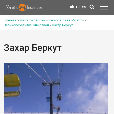
uk
ru
en
Главная
>
Міста та регіони
>
Закарпатская область
>
Великоберезнянський район
>
Захар Беркут
Захар Беркут