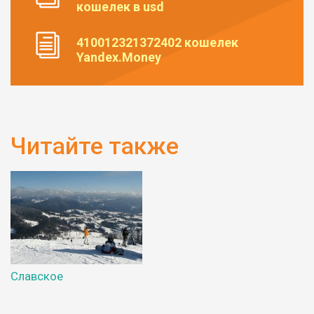
кошелек в usd
410012321372402 кошелек
Yandex.Money
Читайте также
Славское