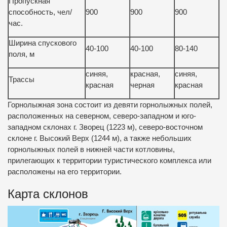
Пропускная
способность, чел/
900
900
900
час.
Ширина спускового
40-100
40-100
80-140
поля, м
синяя,
красная,
синяя,
Трассы
красная
черная
красная
Горнолыжная зона состоит из девяти горнолыжных полей,
расположенных на северном, северо-западном и юго-
западном склонах г. Зворец (1223 м), северо-восточном
склоне г. Высокий Верх (1244 м), а также небольших
горнолыжных полей в нижней части котловины,
прилегающих к территории туристического комплекса или
расположены на его территории.
Карта склонов