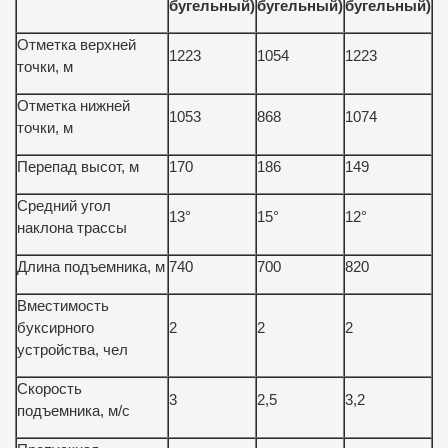
бугельный)
бугельный)
бугельный)
Отметка верхней
1223
1054
1223
точки, м
Отметка нижней
1053
868
1074
точки, м
Перепад высот, м
170
186
149
Средний угол
13°
15°
12°
наклона трассы
Длина подъемника, м
740
700
820
Вместимость
буксирного
2
2
2
устройства, чел
Скорость
3
2,5
3,2
подъемника, м/с