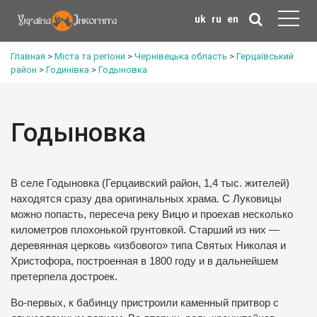
uk
ru
en
Главная
>
Міста та регіони
>
Чернівецька область
>
Герцаївський
район
>
Годинівка
>
Годыновка
Годыновка
В селе Годыновка (Герцаивский район, 1,4 тыс. жителей)
находятся сразу два оригинальных храма. С Луковицы
можно попасть, пересеча реку Вицю и проехав несколько
километров плохонькой грунтовкой. Старший из них —
деревянная церковь «избового» типа Святых Николая и
Христофора, построенная в 1800 году и в дальнейшем
претерпела достроек.
Во-первых, к бабинцу пристроили каменный притвор с