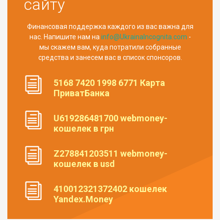
сайту
Финансовая поддержка каждого из вас важна для
нас. Напишите нам на
info@UkrainaIncognita.com
-
мы скажем вам, куда потратили собранные
средства и занесем вас в список спонсоров.
5168 7420 1998 6771 Карта
ПриватБанка
U619286481700 webmoney-
кошелек в грн
Z278841203511 webmoney-
кошелек в usd
410012321372402 кошелек
Yandex.Money