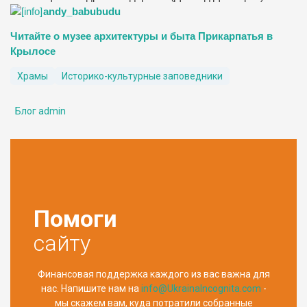
andy_babubudu
Читайте о музее архитектуры и быта Прикарпатья в
Крылосе
Храмы
Историко-культурные заповедники
Блог admin
Помоги
сайту
Финансовая поддержка каждого из вас важна для
нас. Напишите нам на
info@UkrainaIncognita.com
-
мы скажем вам, куда потратили собранные