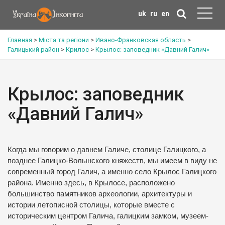
uk
ru
en
Главная
>
Міста та регіони
>
Ивано-Франковская область
>
Галицький район
>
Крилос
>
Крылос: заповедник «Давний Галич»
Крылос: заповедник
«Давний Галич»
Когда мы говорим о давнем Галиче, столице Галицкого, а
позднее Галицко-Волынского княжеств, мы имеем в виду не
современный город Галич, а именно село Крылос Галицкого
района. Именно здесь, в Крылосе, расположено
большинство памятников археологии, архитектуры и
истории летописной столицы, которые вместе с
историческим центром Галича, галицким замком, музеем-