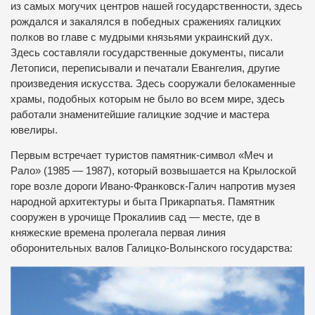
из самых могучих центров нашей государственности, здесь
рождался и закалялся в победных сражениях галицких
полков во главе с мудрыми князьями украинский дух.
Здесь составляли государственные документы, писали
Летописи, переписывали и печатали Евангелия, другие
произведения искусства. Здесь сооружали белокаменные
храмы, подобных которым не было во всем мире, здесь
работали знаменитейшие галицкие зодчие и мастера
ювелиры.
Первым встречает туристов памятник-символ «Меч и
Рало» (1985 — 1987), который возвышается на Крылоской
горе возле дороги Ивано-Франковск-Галич напротив музея
народной архитектуры и быта Прикарпатья. Памятник
сооружен в урочище Прокалиив сад — месте, где в
княжеские времена пролегала первая линия
оборонительных валов Галицко-Волынского государства: