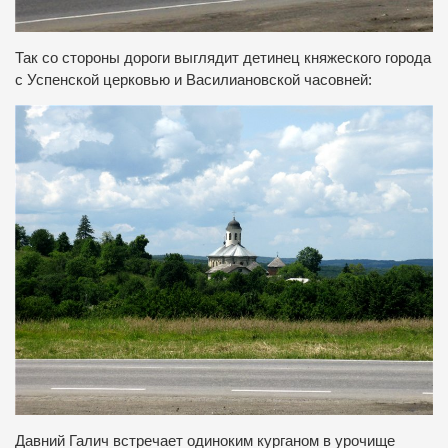
Так со стороны дороги выглядит детинец княжеского города
с Успенской церковью и Василиановской часовней:
Давний Галич встречает одиноким курганом в урочище