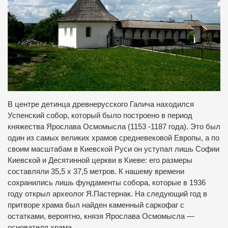
В центре детинца древнерусского Галича находился
Успенский собор, который было построено в период
княжества Ярослава Осмомысла (1153 -1187 года). Это был
один из самых великих храмов средневековой Европы, а по
своим масштабам в Киевской Руси он уступал лишь Софии
Киевской и Десятинной церкви в Киеве: его размеры
составляли 35,5 х 37,5 метров. К нашему времени
сохранились лишь фундаменты собора, которые в 1936
году открыл археолог Я.Пастернак. На следующий год в
притворе храма был найден каменный саркофаг с
остатками, вероятно, князя Ярослава Осмомысла —
основателя храма.