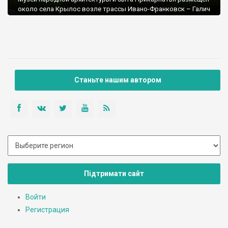
около села Крылос возле трассы Ивано-Франковск – Галич
– Рогатин. Ориентир – скульптура «Меч и Рало».
В скансене собраны предметы народной архитектуры
(преимущественно, деревянной) из четырех этнографических
областей Прикарпатья: Покутья, Гуцульщины, Бойковщины и
Ополья.
Станьте нашим автором
Підтримати сайт
Войти
Регистрация