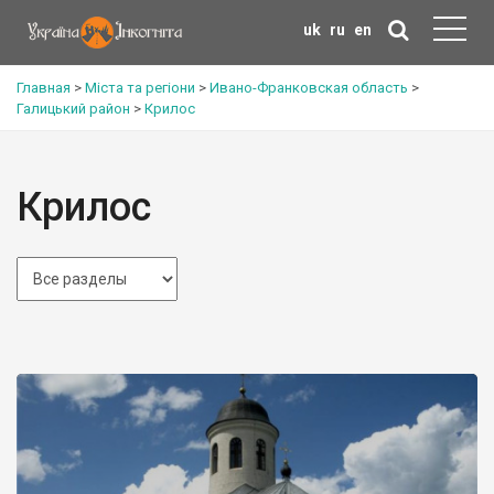
uk
ru
en
Главная
>
Міста та регіони
>
Ивано-Франковская область
>
Галицький район
>
Крилос
Крилос