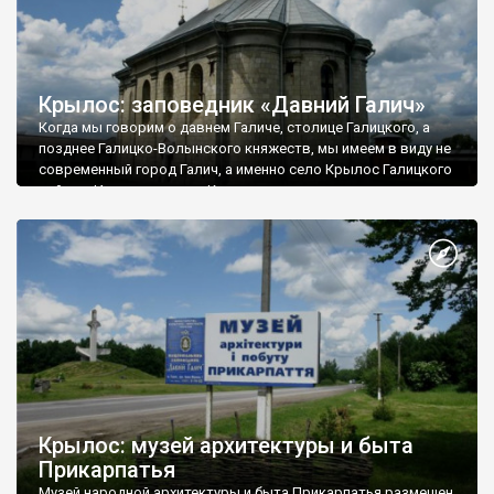
Крылос: заповедник «Давний Галич»
Когда мы говорим о давнем Галиче, столице Галицкого, а
позднее Галицко-Волынского княжеств, мы имеем в виду не
современный город Галич, а именно село Крылос Галицкого
района. Именно здесь, в Крылосе, расположено
большинство памятников археологии, архитектуры и
истории летописной столицы, которые вместе с
историческим центром Галича, галицким замком, музеем-
скансеном в Крылосе, Пантелеймоновским храмом в
Шевченковом и костелом кармелитов в Бильшивцях
образовывают национальный заповедник «Древний Галич».
Крылос: музей архитектуры и быта
Прикарпатья
Музей народной архитектуры и быта Прикарпатья размещен