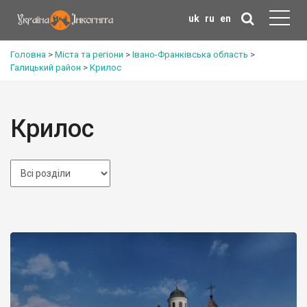
uk
ru
en
Головна
>
Міста та регіони
>
Івано-Франківська область
>
Галицький район
>
Крилос
Крилос