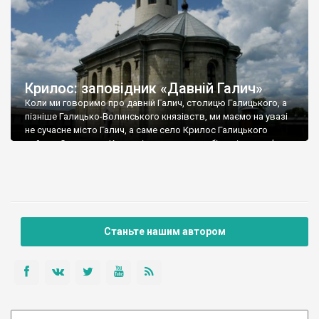
Крилос: заповідник «Давній Галич»
Коли ми говоримо про давній Галич, столицю Галицького, а
пізніше Галицько-Волинського князівств, ми маємо на увазі
не сучасне місто Галич, а саме село Крилос Галицького
району. Саме тут, у Крилосі, розташована більшість пам’яток
археології, архітектури та історії літописної столиці, які разом
з історичним центром Галича, галицьким замком, музеєм-
скансеном в Крилосі, Пантелеїмоновським храмом у
Шевченковому та костелом кармелітів у Більшівцях
утворюють національний заповідник «Древній Галич».
Станьте нашим автором