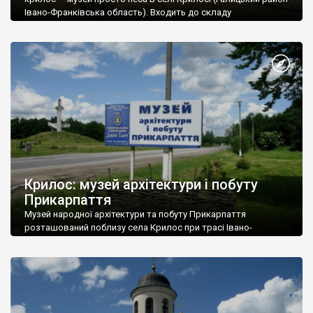
Івано-Франківська область). Входить до складу
національного заповідника «Давній Галич». Музей знайомить
відвідувачів з архітектурою і побутом жителів Прикарпаття
кінця XVII — початку XX ст. Заснований у 1979 році. Музей
розташований на території давнього городища, на першій
лінії оборонних валів, навпроти урочища Прокаліїв сад, при
автошляху […]
Крилос: музей архітектури і побуту
Прикарпаття
Музей народної архітектури та побуту Прикарпаття
розташований поблизу села Крилос при трасі Івано-
Франківськ – Галич – Рогатин. Орієнтир – скульптура «Меч і
Рало».
В скансені зібрано предмети народної архітектури
(переважно, дерев’яної) з чотирьох етнографічних областей
Прикарпаття: Покуття, Гуцульщини, Бойківщині та Опілля.