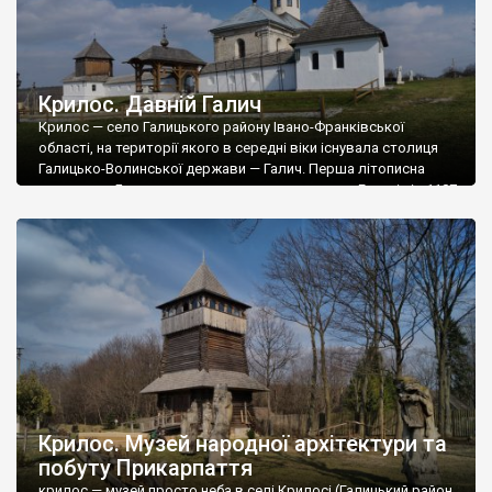
Крилос. Давній Галич
Крилос — село Галицького району Івано-Франківської
області, на території якого в середні віки існувала столиця
Галицько-Волинської держави — Галич. Перша літописна
згадка про Богородичну катедральну церкву в Галичі під 1187
роком, пов’язана зі смертю та похованням князя Ярослава
Володимировича (Осмомисла), який у житті «к церковному
чину сам приходя и строя добре крилос», пов’язана з
гіпотезою […]
Крилос. Музей народної архітектури та
побуту Прикарпаття
крилос — музей просто неба в селі Крилосі (Галицький район