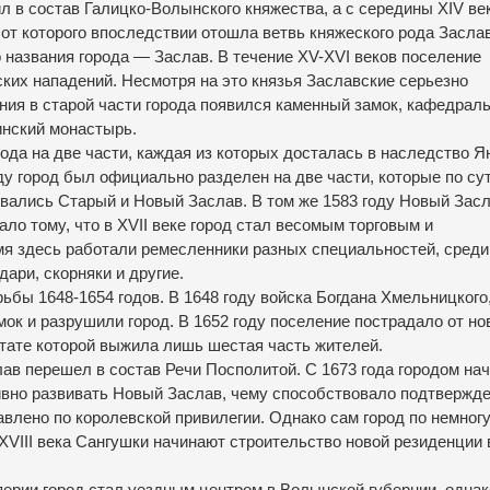
ил в состав Галицко-Волынского княжества, а с середины XIV ве
от которого впоследствии отошла ветвь княжеского рода Засла
о названия города — Заслав.
В течение XV-XVI веков поселение
ских нападений.
Несмотря на это князья Заславские серьезно
ния в старой части города появился каменный замок, кафедрал
инский монастырь.
ода на две части, каждая из которых досталась в наследство Я
ду город был официально разделен на две части, которые по су
ывались Старый и Новый Заслав.
В том же 1583 году Новый Зас
ло тому, что в XVII веке город стал весомым торговым и
мя здесь работали ремесленники разных специальностей, среди
ари, скорняки и другие.
ьбы 1648-1654 годов.
В 1648 году войска Богдана Хмельницкого
мок и разрушили город.
В 1652 году поселение пострадало от но
тате которой выжила лишь шестая часть жителей.
лав перешел в состав Речи Посполитой.
С 1673 года городом на
ивно развивать Новый Заслав, чему способствовало подтвержд
тавлено по королевской привилегии.
Однако сам город по немног
XVIII века Сангушки начинают строительство новой резиденции 
ерии город стал уездным центром в Волынской губернии, однак