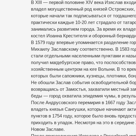
В XIII — первой половине XIV века Изяслав вход
владел могущественный род князей Острожских, 
которые начали так подписываться от тогдашнег
практически каждые 10-20 лет страдало от татар
занимались развитием города.
За время их владе
костел Иоанна Крестителя и оборонный бернард
В 1579 году впервые упоминается разделение гор
Михаилу Заславскому соответственно.
В 1583 го
стали отдельными населенными пунктами и наз
получил магдебургское право, что поспособствова
хозяйственным центром на юге Волыни.
В то вре
которых были сапожники, кузнецы, плотники, бонд
Не обошли Заслав события освободительной бор
возвращаясь от Замостья, захватили местный за
беды — город охватила эпидемия чумы, в резуль
После Андрусовского перемирия в 1667 году Зас
владеть князья Сангушки, которые начинают акт
пунктов в 1754 году, которое было вновь предос
приходить в упадок.
Несмотря на это в середине 
Новом Заславе.
После присоединения Изяслава к Российской имп