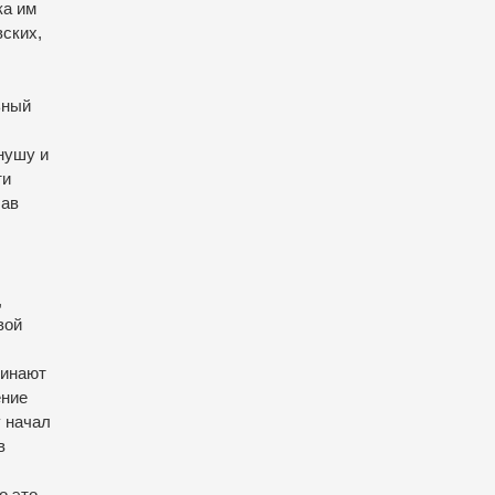
ка им
вских,
ьный
нушу и
ти
лав
,
вой
чинают
ение
у начал
в
о это