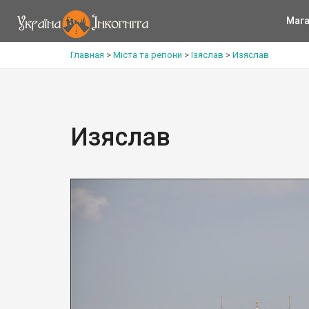
Мага
Главная
>
Міста та регіони
>
Ізяслав
>
Изяслав
Изяслав