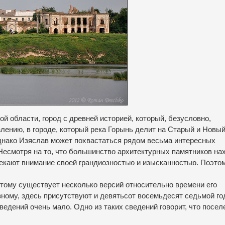
 области, город с древней историей, который, безусловно,
лению, в городе, который река Горынь делит на Старый и Новый
однако Изяслав может похвастаться рядом весьма интересных
Несмотря на то, что большинство архитектурных памятников на
лекают внимание своей грандиозностью и изысканностью.
Поэто
этому существует несколько версий относительно времени его
ному, здесь присутствуют и девятьсот восемьдесят седьмой год
сведений очень мало.
Одно из таких сведений говорит, что посел