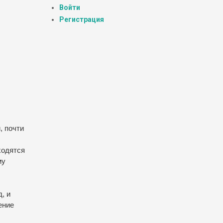
Войти
Регистрация
, почти
ходятся
му
, и
ение