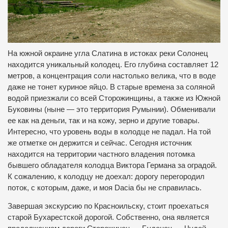
На южной окраине угла Слатина в истоках реки Солонец
находится уникальный колодец. Его глубина составляет 12
метров, а концентрация соли настолько велика, что в воде
даже не тонет куриное яйцо. В старые времена за соляной
водой приезжали со всей Сторожинщины, а также из Южной
Буковины (ныне — это территория Румынии). Обменивали
ее как на деньги, так и на кожу, зерно и другие товары.
Интересно, что уровень воды в колодце не падал. На той
же отметке он держится и сейчас. Сегодня источник
находится на территории частного владения потомка
бывшего обладателя колодца Виктора Германа за оградой.
К сожалению, к колодцу не доехал: дорогу перегородил
поток, с которым, даже, и моя Dacia бы не справилась.
Завершая экскурсию по Красноильску, стоит проехаться
старой Бухарестской дорогой. Собственно, она является