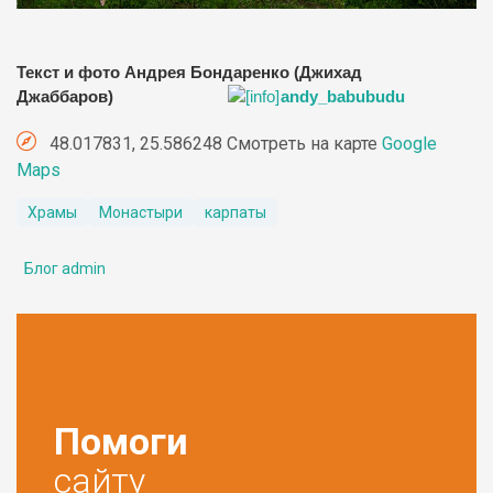
Текст и фото Андрея Бондаренко (Джихад
Джаббаров)
andy_babubudu
48.017831, 25.586248 Смотреть на карте
Google
Maps
Храмы
Монастыри
карпаты
Блог admin
Помоги
сайту