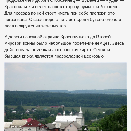
продолжением дороги Сторожинец — Буденец — Чудей —
Красноильск и ведет на юг в сторону румынской границы.
Для проезда по ней стоит иметь при себе паспорт: это —
погранзона. Старая дорога петляет среди буково-елового
леса в окружении зеленых гор.
У дороги на южной окраине Красноильска до Второй
мировой войны было небольшое поселение немцев. Здесь
действовала немецкая лютеранская кирха. Сегодня
бывшая кирха является православной церковью.