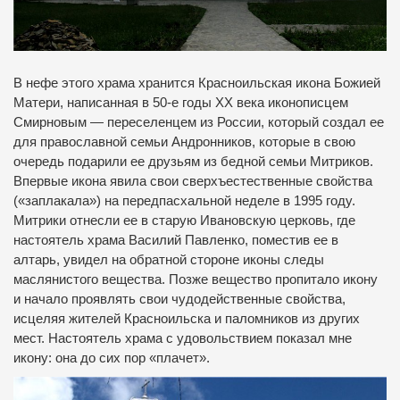
В нефе этого храма хранится Красноильская икона Божией
Матери, написанная в 50-е годы ХХ века иконописцем
Смирновым — переселенцем из России, который создал ее
для православной семьи Андронников, которые в свою
очередь подарили ее друзьям из бедной семьи Митриков.
Впервые икона явила свои сверхъестественные свойства
(«заплакала») на передпасхальной неделе в 1995 году.
Митрики отнесли ее в старую Ивановскую церковь, где
настоятель храма Василий Павленко, поместив ее в
алтарь, увидел на обратной стороне иконы следы
маслянистого вещества. Позже вещество пропитало икону
и начало проявлять свои чудодейственные свойства,
исцеляя жителей Красноильска и паломников из других
мест. Настоятель храма с удовольствием показал мне
икону: она до сих пор «плачет».