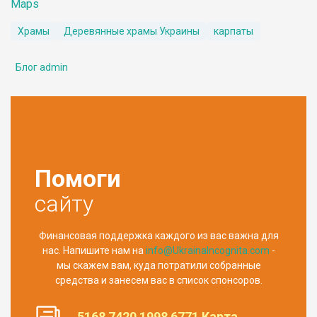
Maps
Храмы
Деревянные храмы Украины
карпаты
Блог admin
Помоги
сайту
Финансовая поддержка каждого из вас важна для
нас. Напишите нам на
info@UkrainaIncognita.com
-
мы скажем вам, куда потратили собранные
средства и занесем вас в список спонсоров.
5168 7420 1998 6771 Карта