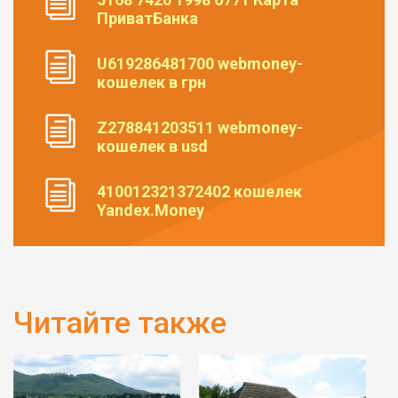
ПриватБанка
U619286481700 webmoney-
кошелек в грн
Z278841203511 webmoney-
кошелек в usd
410012321372402 кошелек
Yandex.Money
Читайте также