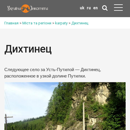
uk
ru
en
Главная
>
Міста та регіони
>
karpaty
>
Дихтинец
Дихтинец
Следующее село за Усть-Путилой — Дихтинец,
расположенное в узкой долине Путилки.