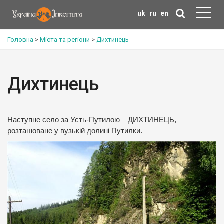
uk
ru
en
Головна
>
Міста та регіони
>
Дихтинець
Дихтинець
Наступне село за Усть-Путилою – ДИХТИНЕЦЬ,
розташоване у вузькій долині Путилки.