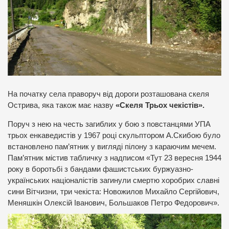
На початку села праворуч від дороги розташована скеля
Острива, яка також має назву
«Скеля Трьох чекістів».
Поруч з нею на честь загиблих у бою з повстанцями УПА
трьох енкаведистів у 1967 році скульптором А.Скибою було
встановлено пам’ятник у вигляді пілону з караючим мечем.
Пам’ятник містив табличку з надписом «Тут 23 вересня 1944
року в боротьбі з бандами фашистських буржуазно-
українських націоналістів загинули смертю хоробрих славні
сини Вітчизни, три чекіста: Новожилов Михайло Сергійович,
Меняшкін Олексій Іванович, Большаков Петро Федорович».