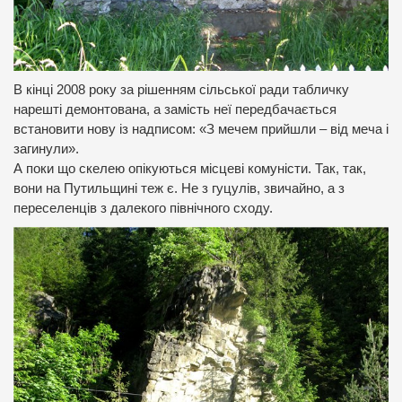
В кінці 2008 року за рішенням сільської ради табличку
нарешті демонтована, а замість неї передбачається
встановити нову із надписом: «З мечем прийшли – від меча і
загинули».
А поки що скелею опікуються місцеві комуністи. Так, так,
вони на Путильщині теж є. Не з гуцулів, звичайно, а з
переселенців з далекого північного сходу.