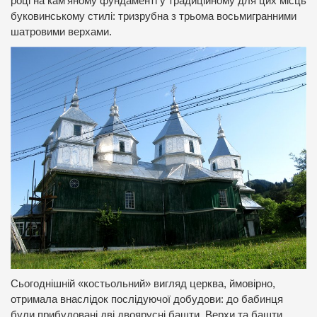
році на кам’яному фундаменті у традиційному для цих місць
буковинському стилі: тризрубна з трьома восьмигранними
шатровими верхами.
Сьогоднішній «костьольний» вигляд церква, ймовірно,
отримала внаслідок послідуючої добудови: до бабинця
були прибудовані дві двоярусні башти. Верхи та башти