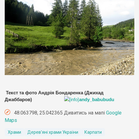
Текст та фото Андрія Бондаренка (Джихад
Джаббаров)
andy_babubudu
48.063798, 25.042365 Дивитись на мапі
Google
Maps
Храми
Дерев'яні храми України
Карпати