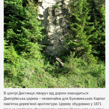
В центрі Дихтинця ліворуч від дороги знаходиться
Дмитріївська церква – незвичайна для Буковинських Карпат
пам’ятка дерев’яної архітектури. Церкву збудовано у 1871