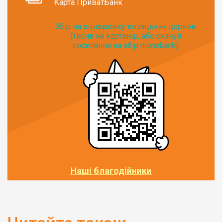
Карта ПриватБанк
Збір на оцифровку козацьких церков
(тисни на картинці, або скануй
посилання на збір monobank):
Наші благодійники