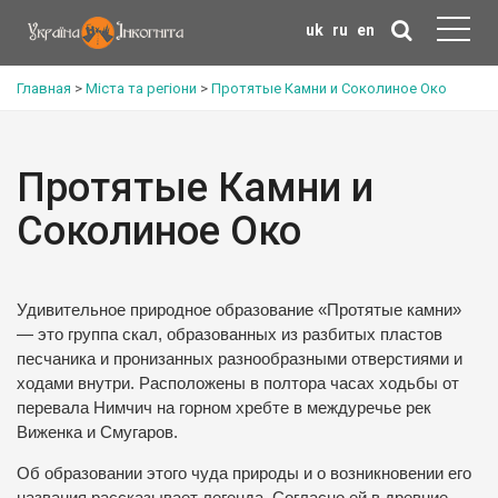
uk
ru
en
Главная
>
Міста та регіони
>
Протятые Камни и Соколиное Око
Протятые Камни и
Соколиное Око
Удивительное природное образование «Протятые камни»
— это группа скал, образованных из разбитых пластов
песчаника и пронизанных разнообразными отверстиями и
ходами внутри. Расположены в полтора часах ходьбы от
перевала Нимчич на горном хребте в междуречье рек
Виженка и Смугаров.
Об образовании этого чуда природы и о возникновении его
названия рассказывает легенда. Согласно ей в древние