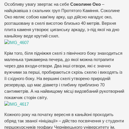
Особливу увагу звертає на себе
Соколине Око
–
найцікавіша з скальних груп Протятого Каміння. Соколине
Око являє собою кам’яну арку, що дійсно нагадує око,
розташовану в скелі висотою близько 40 метрів. Верхня
плита каменя утворює циганську аркаду, з-під якої на дно
каньйону веде крутий схил.
Крім того, біля підніжжя скелі з північного боку знаходиться
маленька трикамерна печера, до якої можна потрапити
через два входи-отвори. Два інші отвори, які є значно
вужчими за перші, пробираються скрізь скелю і виходять із
її східного боку. На вершині скелі утворено природній
резервуар, що має діаметр і глибину приблизно 70
сантиметрів. А на найвищому місці видовбаний рукотворний
покажчик сторін світу.
Кожного року на початку вересня в каньйоні проходить
обряд так званої «ініціації» – дійство посвячення у студенти
першокурсників геофаку Чернівецького університету ім.