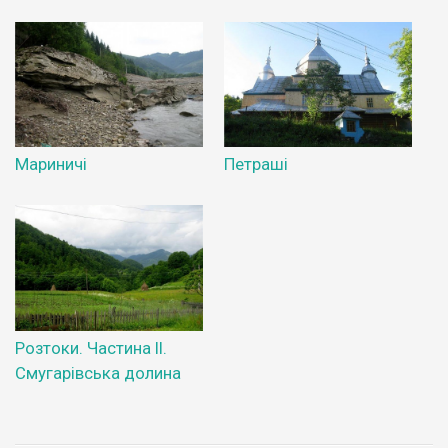
Мариничі
Петраші
Розтоки. Частина ІІ.
Смугарівська долина