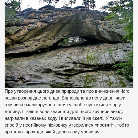
Про утворення цього дива природи та про виникнення його
назви розповідає легенда. Відповідно до неї у давні часи
горяни не мали зручного шляху, щоб спуститися з гір у
долину. Пізніше вони знайшли для цього зручний вихід:
нагрівали в казанах воду і виливали її на скелі. У такий
спосіб у нестійкому пісковику утворилися «протяті», тобто
проткнуті проходи, які й дали назву урочищу.