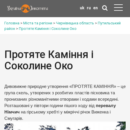
uk
ru
en
Головна
>
Міста та регіони
>
Чернівецька область
>
Путильський
район
>
Протяте Каміння і Соколине Око
Протяте Каміння і
Соколине Око
Дивовижне природне утворення «ПРОТЯТЕ КАМІННЯ» – це
група скель, утворених з розбитих пластів пісковика та
пронизаних різноманітними отворами і ходами всередині.
Розташовані у півтори години пішого ходу від
перевалу
Німчич
на гірському хребті у міжріччі річок Виженка і
Смугарів.