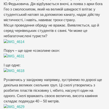
Ю.Федьковича. Дія відбувається вночі, а поява з арки бога
Гео з смолоскипом, який на великій швидкості влітає у
студентський натовп за допомогою канату, надає дійству
містичності, і навіть, навиває трохи страху.
Місце проведення обряду не вражає. Виявляється, що й
серед чернівецьких студентів є свині. Чи може це
небагаточислені туристи?
Поруч – ще одне «соколине око»:
І ще одне:
Рухаючись у західному напрямку, зустрінемо по дорозі ще
декілька великих скельних груп. Ці скелі утворились з
розбитих пластів пісковику і, нібито, насунуті один на
одного. Скелі вражають своєю величчю, висота каміння
складає подекуди 40 – 50 метрів.