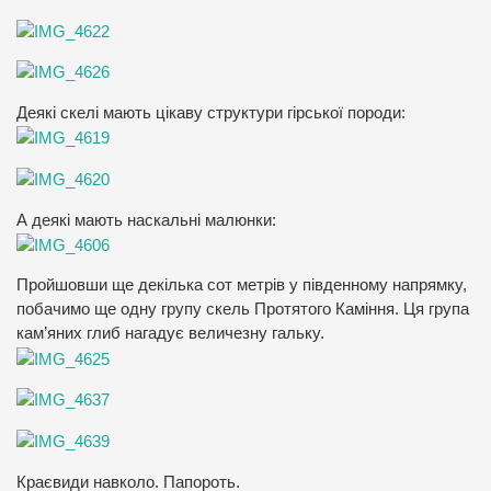
Деякі скелі мають цікаву структури гірської породи:
А деякі мають наскальні малюнки:
Пройшовши ще декілька сот метрів у південному напрямку,
побачимо ще одну групу скель Протятого Каміння. Ця група
кам’яних глиб нагадує величезну гальку.
Краєвиди навколо. Папороть.