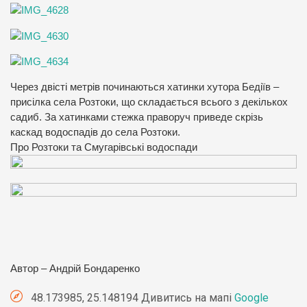
Через двісті метрів починаються хатинки хутора Бедіїв –
присілка села Розтоки, що складається всього з декількох
садиб. За хатинками стежка праворуч приведе скрізь
каскад водоспадів до села Розтоки.
Про
Розтоки
та
Смугарівські водоспади
Автор – Андрій Бондаренко
48.173985, 25.148194 Дивитись на мапі
Google