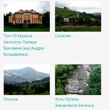
Топ-10 Україна
Селятин
Інкогніта. Палаци
Буковини (від Андрія
Бондаренка)
Плоска
Усть-Путила.
Закам’яніла багачка