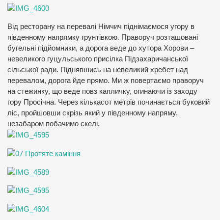
Від ресторану на перевалі
Німчич
піднімаємося угору в
південному напрямку грунтівкою. Праворуч розташовані
бугельні підйомники, а дорога веде до хутора Хорови –
невеликого гуцульського присілка Підзахаричанської
сільської ради. Піднявшись на невеликий хребет над
перевалом, дорога йде прямо. Ми ж повертаємо праворуч
на стежинку, що веде повз капличку, огинаючи із заходу
гору Просічна. Через кількасот метрів починається буковий
ліс, пройшовши скрізь який у південному напряму,
незабаром побачимо скелі.