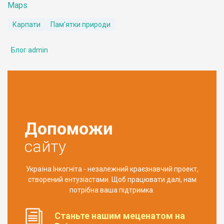
Maps
Карпати
Пам'ятки природи
Блог admin
Допоможи
сайту
Україна Інкогніта - незалежний краєзнавчий проект,
створений ентузіастами. Щоб працювати далі, нам
потрібна ваша підтримка.
Станьте нашим меценатом на