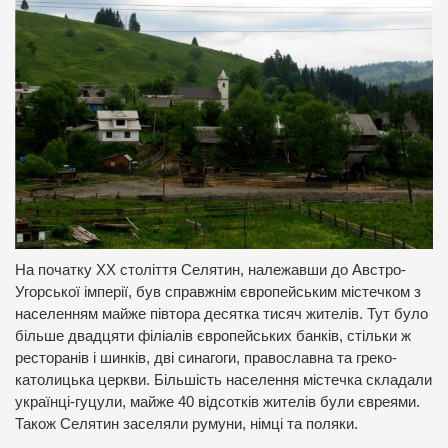
На початку ХХ століття Селятин, належавши до Австро-
Угорської імперії, був справжнім європейським містечком з
населенням майже півтора десятка тисяч жителів. Тут було
більше двадцяти філіалів європейських банків, стільки ж
ресторанів і шинків, дві синагоги, православна та греко-
католицька церкви. Більшість населення містечка складали
українці-гуцули, майже 40 відсотків жителів були євреями.
Також Селятин заселяли румуни, німці та поляки.