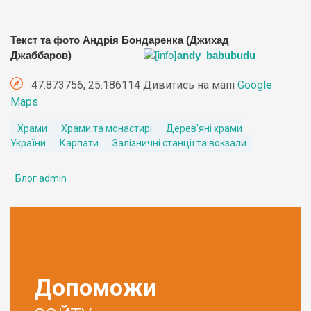
Текст та фото Андрія Бондаренка (Джихад
Джаббаров)
andy_babubudu
47.873756, 25.186114 Дивитись на мапі
Google
Maps
Храми
Храми та монастирі
Дерев'яні храми
України
Карпати
Залізничні станції та вокзали
Блог admin
Допоможи