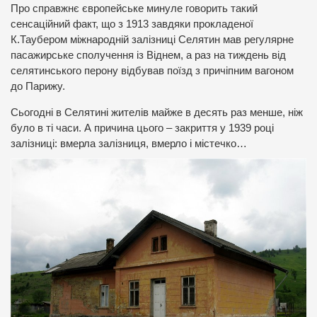
Про справжнє європейське минуле говорить такий
сенсаційний факт, що з 1913 завдяки прокладеної
К.Таубером міжнародній залізниці Селятин мав регулярне
пасажирське сполучення із Віднем, а раз на тиждень від
селятинського перону відбував поїзд з причіпним вагоном
до Парижу.
Сьогодні в Селятині жителів майже в десять раз менше, ніж
було в ті часи. А причина цього – закриття у 1939 році
залізниці: вмерла залізниця, вмерло і містечко…