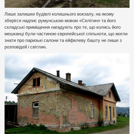
Лише залишки будівлі колишнього вокзалу, на якому
зберігся надпис румунською мовою «Селітин» та його
складські приміщення нагадують про те, що колись його
мешканці були частиною європейської спільноти, що могли
знати про паризькі салони та ейфелеву башту не лише з
розповідей і світлин.