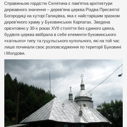
Справжньою гордістю Селятина є пам’ятка архітектури
державного значення – дерев’яна церква Різдва Пресвятої
Богородиці на хуторі Галицівка, яка є найстарішим зразком
дерев’яного храму у Буковинських Карпатах. Зведена
орієнтовно у 30-х роках XVII століття без єдиного цвяха,
будівля церква ввібрала в себе елементи буковинського
«хатнього» типу та гуцульського купольного, які на той час
лише починали своє розповсюдження по території Буковині
і Молдови.