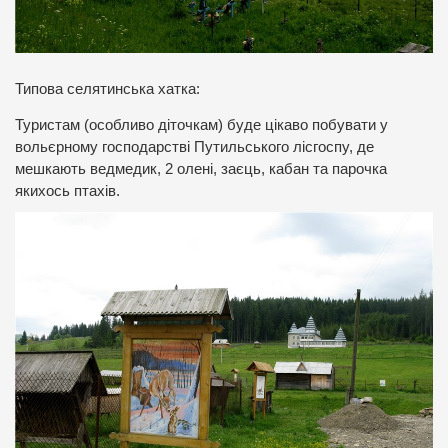
Типова селятинська хатка:
Туристам (особливо діточкам) буде цікаво побувати у
вольєрному господарстві Путильського лісгоспу, де
мешкають ведмедик, 2 олені, заєць, кабан та парочка
якихось птахів.