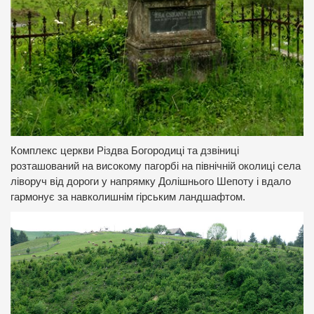
Комплекс церкви Різдва Богородиці та дзвіниці
розташований на високому пагорбі на північній околиці села
ліворуч від дороги у напрямку Долішнього Шепоту і вдало
гармонує за навколишнім гірським ландшафтом.