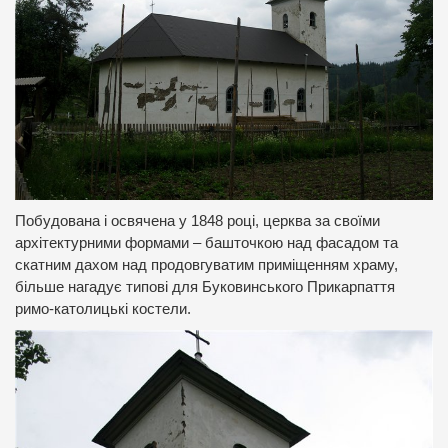
Побудована і освячена у 1848 році, церква за своїми
архітектурними формами – башточкою над фасадом та
скатним дахом над продовгуватим приміщенням храму,
більше нагадує типові для Буковинського Прикарпаття
римо-католицькі костели.