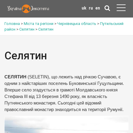
uk
ru
en
Головна
>
Міста та регіони
>
Чернівецька область
>
Путильський
район
>
Селятин
>
Селятин
Селятин
СЕЛЯТИН
(SELETIN), що лежить над річкою Сучавою, є
одним з найстаріших поселень Буковинської Гуцульщини.
Вперше село згадується в грамоті Молдавського князя
Стефана ІІІ від 13 березня 1490 року, як власність
Путнянського монастиря. Сьогодні цей відомий
православний монастир знаходиться на території Румунії.