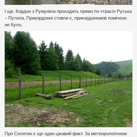
І ще. Кордон з Румунією проходить прямо по «трасі» Руська
– Путила. Прикордонні стовпи є, прикордонників помічено
не було.
Про Селятин є ще один цікавий факт. За метеорологічною