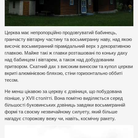
Церква має непропорційно продовгуватий бабинець,
гранчасту вівтарну частину та восьмигранну наву, над якою
височіє восьмигранний пірамідальний верх з декоративною
главкою. Майже такі ж главки розташовані по коньку даху
над бабинцем і вівтарем, а також над добудованим
притвором. Скатний дах з високим виносом та купол церкви
вкриті алюмінієвою бляхою, стіни горизонтально оббиті
тесом.
Не менш цікавою за церкву є дзвіниця, що побудована
пізніше, у XVII столітті. Вона помітно виділяється серед
більшості буковинських дзвіниць завдяки восьмигранній
формі та своєму незвичайному силуету, який більше
нагадує сторожову вежу чи, навіть, космічну ракету.