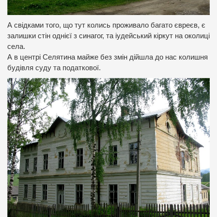
А свідками того, що тут колись проживало багато євреєв, є
залишки стін однієї з синагог, та іудейський кіркут на околиці
села.
А в центрі Селятина майже без змін дійшла до нас колишня
будівля суду та податкової.