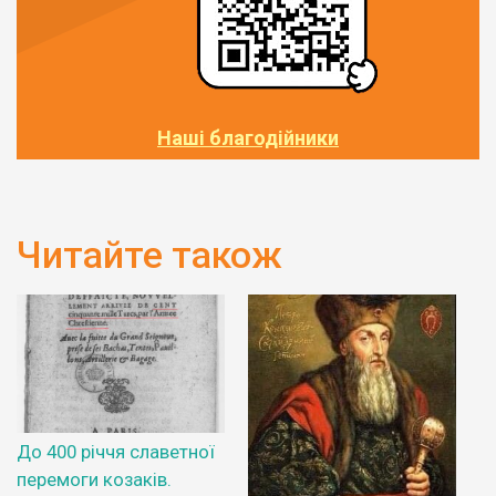
Наші благодійники
Читайте також
До 400 річчя славетної
перемоги козаків.