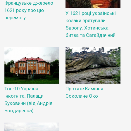
Французьке джерело
1621 року про цю
У 1621 році українські
перемогу
козаки врятували
Європу. Хотинська
битва та Сагайдачний
Топ-10 Україна
Протяте Каміння і
Інкогніта. Палаци
Соколине Око
Буковини (від Андрія
Бондаренка)