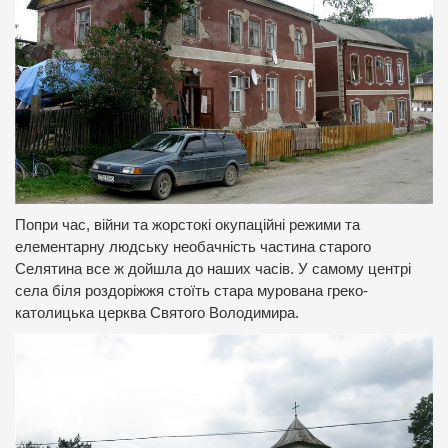
Попри час, війни та жорстокі окупаційні режими та
елементарну людську необачність частина старого
Селятина все ж дойшла до наших часів. У самому центрі
села біля роздоріжжя стоїть стара мурована греко-
католицька церква Святого Володимира.