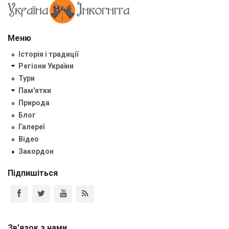
Меню
Історія і традиції
Регіони України
Тури
Пам'ятки
Природа
Блог
Галереї
Відео
Закордон
Підпишіться
Зв'язок з нами