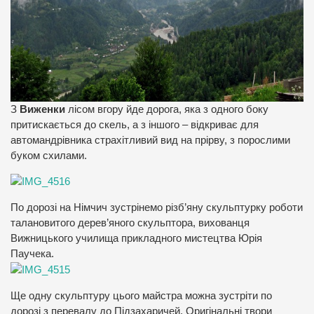
З
Виженки
лісом вгору йде дорога, яка з одного боку
притискається до скель, а з іншого – відкриває для
автомандрівника страхітливий вид на прірву, з порослими
буком схилами.
По дорозі на Німчич зустрінемо різб’яну скульптурку роботи
талановитого дерев’яного скульптора, вихованця
Вижницького училища прикладного мистецтва Юрія
Паучека.
Ще одну скульптуру цього майстра можна зустріти по
дорозі з перевалу до Підзахаричей. Оригінальні твори