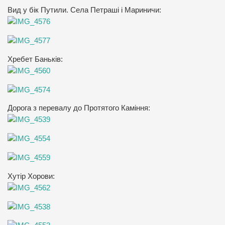
Вид у бік Путили. Села Петраші і Мариничи:
Хребет Баньків:
Дорога з перевалу до Протятого Каміння:
Хутір Хорови: