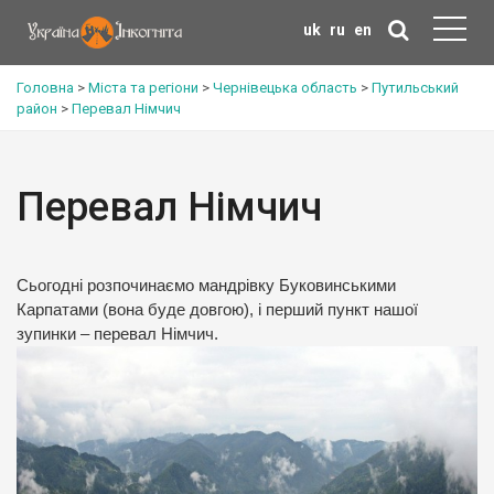
uk
ru
en
Головна
>
Міста та регіони
>
Чернівецька область
>
Путильський
район
>
Перевал Німчич
Перевал Німчич
Сьогодні розпочинаємо мандрівку Буковинськими
Карпатами (вона буде довгою), і перший пункт нашої
зупинки – перевал Німчич.