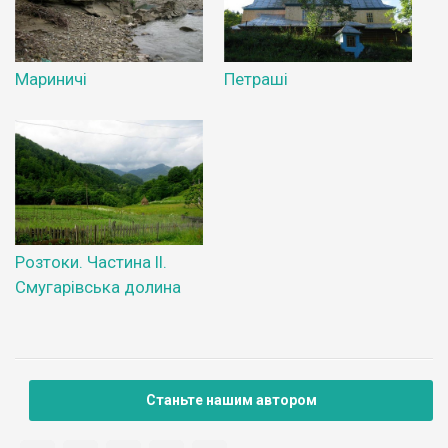
Мариничі
Петраші
Розтоки. Частина ІІ.
Смугарівська долина
Станьте нашим автором