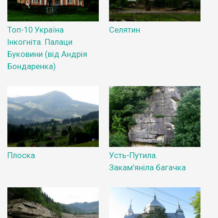
Топ-10 Україна
Селятин
Інкогніта. Палаци
Буковини (від Андрія
Бондаренка)
Плоска
Усть-Путила.
Закам’яніла багачка