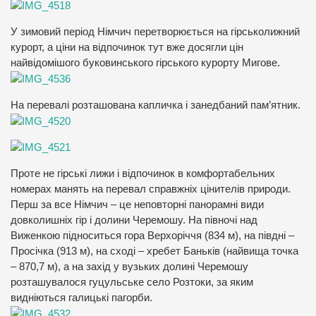
У зимовий період Німчич перетворюється на гірськолижний
курорт, а ціни на відпочинок тут вже досягли цін
найвідомішого буковинського гірського курорту Мигове.
На перевалі розташована капличка і занедбаний пам’ятник.
Проте не гірські лижи і відпочинок в комфортабельних
номерах манять на перевал справжніх цінителів природи.
Перш за все Німчич – це неповторні панорамні види
довколишніх гір і долини Черемошу. На півночі над
Виженкою підноситься гора Верхоріччя (834 м), на півдні –
Просічка (913 м), на сході – хребет Баньків (найвища точка
– 870,7 м), а на захід у вузьких долині Черемошу
розташувалося гуцульське село Розтоки, за яким
видніються галицькі пагорби.