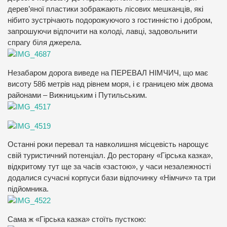
дерев’яної пластики зображають лісових мешканців, які
нібито зустрічають подорожуючого з гостинністю і добром,
запрошуючи відпочити на колоді, лавці, задовольнити
спрагу біля джерела.
Незабаром дорога виведе на ПЕРЕВАЛ НІМЧИЧ, що має
висоту 586 метрів над рівнем моря, і є границею між двома
районами – Вижницьким і Путильським.
Останні роки перевал та навколишня місцевість нарощує
свій туристичний потенціал. До ресторану «Гірська казка»,
відкритому тут ще за часів «застою», у часи незалежності
додалися сучасні корпуси бази відпочинку «Німчич» та три
підйомника.
Сама ж «Гірська казка» стоїть пусткою: