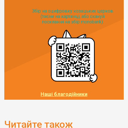
Збір на оцифровку козацьких церков
(тисни на картинці, або скануй
посилання на збір monobank):
Наші благодійники
Читайте також