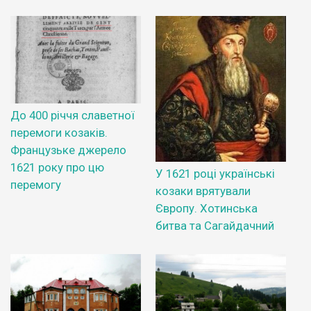
До 400 річчя славетної
перемоги козаків.
Французьке джерело
1621 року про цю
У 1621 році українські
перемогу
козаки врятували
Європу. Хотинська
битва та Сагайдачний