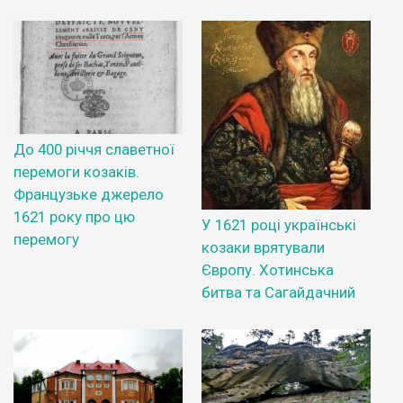
До 400 річчя славетної
перемоги козаків.
Французьке джерело
1621 року про цю
У 1621 році українські
перемогу
козаки врятували
Європу. Хотинська
битва та Сагайдачний