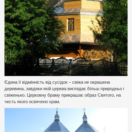
Єдина її відмінність від сусідок – свіжа не окрашена
деревина, завдяки якій церква виглядає більш природньо і
свіженько. Церковну браму прикрашає образ Святого, на
честь якого освячено храм.