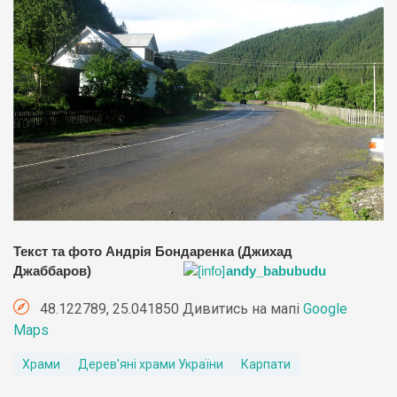
Текст та фото Андрія Бондаренка (Джихад
Джаббаров)
andy_babubudu
48.122789, 25.041850 Дивитись на мапі
Google
Maps
Храми
Дерев'яні храми України
Карпати