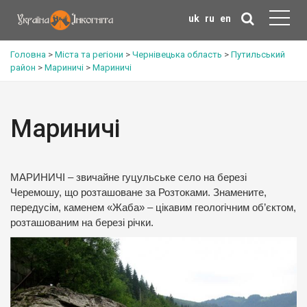
uk
ru
en
Головна
>
Міста та регіони
>
Чернівецька область
>
Путильський
район
>
Мариничі
>
Мариничі
Мариничі
МАРИНИЧІ – звичайне гуцульське село на березі
Черемошу, що розташоване за Розтоками. Знамените,
передусім, каменем «Жаба» – цікавим геологічним об’єктом,
розташованим на березі річки.