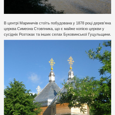
В центрі Мариничів стоїть побудована у 1878 році дерев’яна
церква Симеона Стовпника, що є майже копією церкви у
сусідніх Розтоках та інших селах Буковинської Гуцульщини.