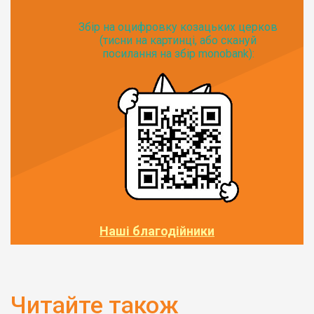
Збір на оцифровку козацьких церков
(тисни на картинці, або скануй
посилання на збір monobank):
Наші благодійники
Читайте також