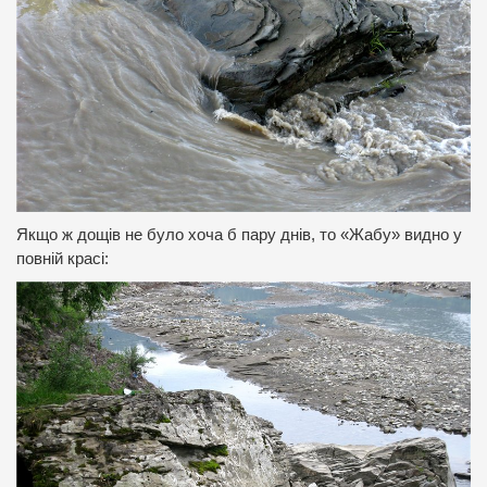
Якщо ж дощів не було хоча б пару днів, то «Жабу» видно у
повній красі: