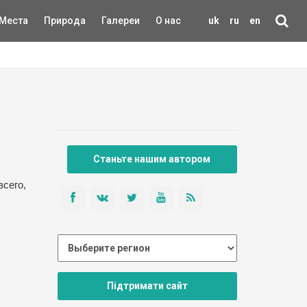
Места
Природа
Галереи
О нас
uk
ru
en
Станьте нашим автором
сего,
Підтримати сайт