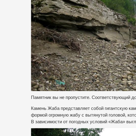
Памятник вы не пропустите. Соответствующий до
Камень Жаба представляет собой гигантскую ка
формой огромную жабу с вытянутой головой, котор
В зависимости от погодных условий «Жаба» выгл