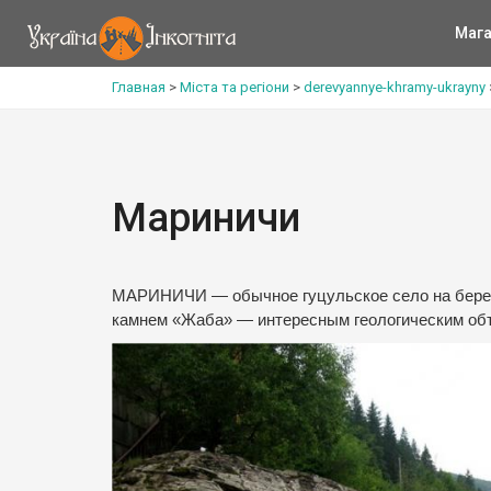
Мага
Главная
>
Міста та регіони
>
derevyannye-khramy-ukrayny
Мариничи
МАРИНИЧИ — обычное гуцульское село на берегу
камнем «Жаба» — интересным геологическим объ