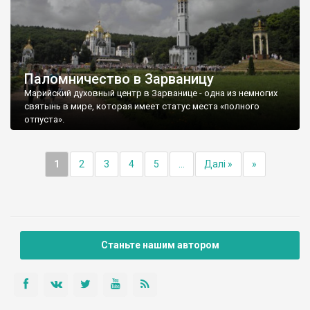
Паломничество в Зарваницу
Марийский духовный центр в Зарванице - одна из немногих
святынь в мире, которая имеет статус места «полного
отпуста».
1
2
3
4
5
...
Далі »
»
Станьте нашим автором