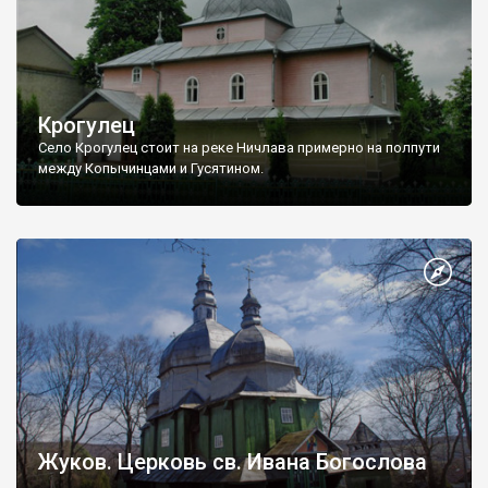
Крогулец
Село Крогулец стоит на реке Ничлава примерно на полпути
между Копычинцами и Гусятином.
Жуков. Церковь св. Ивана Богослова