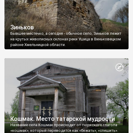
Зиньков
Бывшее местечко, а сегодня - обычное село, Зиньков лежит
на крутых живописных склонах реки Ушица в Виньковецком
районе Хмельницкой области.
Кошмак. Место татарской мудрости
Название села Кошмак происходит от тюркского глагола
«кошмак», который переводится как «бежать», «спешить».