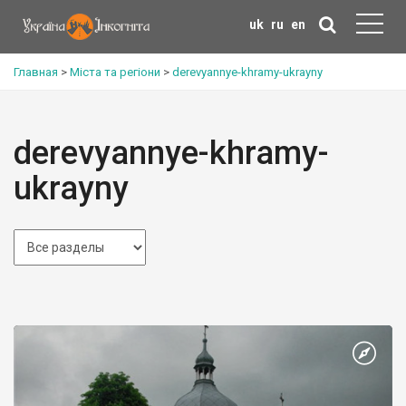
uk
ru
en
Главная
>
Міста та регіони
>
derevyannye-khramy-ukrayny
derevyannye-khramy-
ukrayny