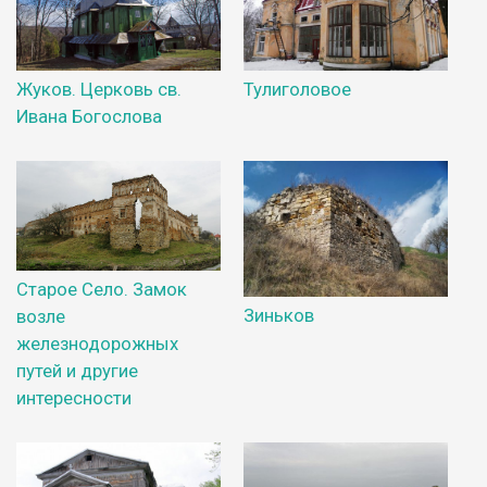
Жуков. Церковь св.
Тулиголовое
Ивана Богослова
Старое Село. Замок
Зиньков
возле
железнодорожных
путей и другие
интересности