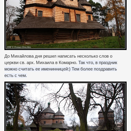
До Михайлова дня решил написать несколько слов о
церкви св.
арх.
Михаила в Комарно.
Так что, в праздник
можно считать ее именинницей:) Тем более поздравить
есть с чем.