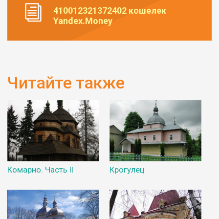
410012321372402 кошелек
Yandex.Money
Читайте также
Комарно. Часть ІІ
Крогулец