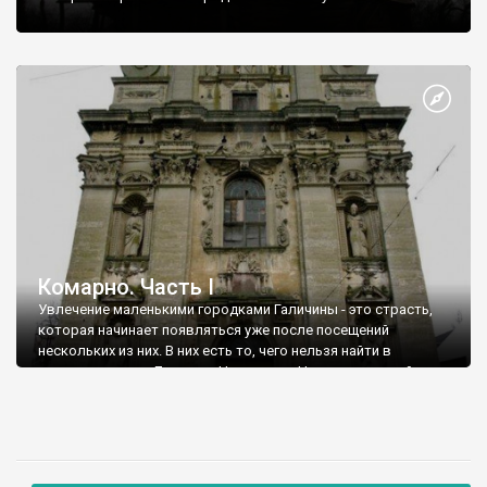
Комарно. Часть І
Увлечение маленькими городками Галичины - это страсть,
которая начинает появляться уже после посещений
нескольких из них. В них есть то, чего нельзя найти в
величественных Львове и Черновцах. Нельзя этого найти и в
малых городах Приднепровья. Я говорю о безветрие,
отсутствие автомобилей и шума базаров, какую-то
определенную дряблость и, местами, депрессивность жизни.
Зато есть много остатков прошлых веков, которые
напоминают о том, что когда-то городская цивилизация