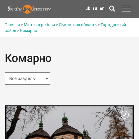
uk
ru
en
Главная
>
Міста та регіони
>
Львовская область
>
Городоцький
район
>
Комарно
Комарно