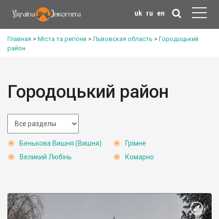
uk
ru
en
Главная
>
Міста та регіони
>
Львовская область
>
Городоцький
район
Городоцький район
Бенькова Вишня (Вишня)
Грімне
Великий Любінь
Комарно