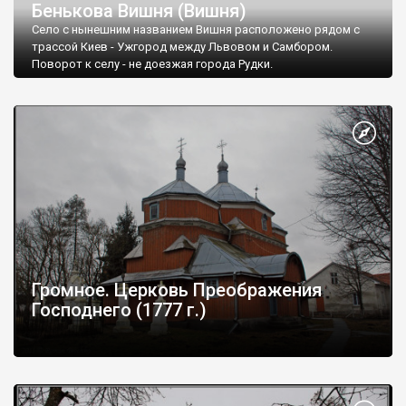
Бенькова Вишня (Вишня)
Село с нынешним названием Вишня расположено рядом с
трассой Киев - Ужгород между Львовом и Самбором.
Поворот к селу - не доезжая города Рудки.
Громное. Церковь Преображения
Господнего (1777 г.)