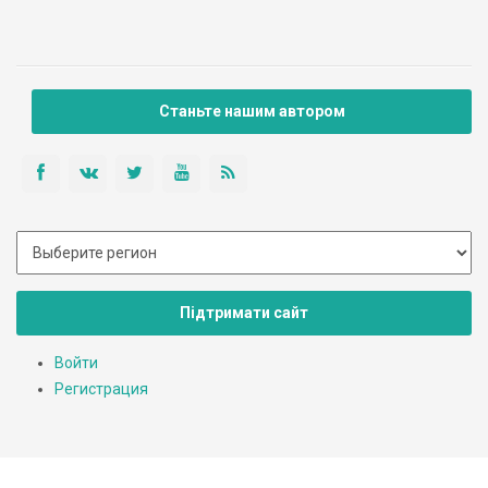
отсутствие автомобилей и шума базаров, какую-то
определенную дряблость и, местами, депрессивность жизни.
Зато есть много остатков прошлых веков, которые
напоминают о том, что когда-то городская цивилизация
была именно здесь.
Станьте нашим автором
Підтримати сайт
Войти
Регистрация