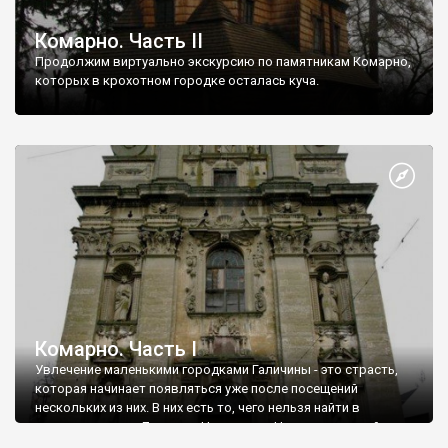
Комарно. Часть ІІ
Продолжим виртуально экскурсию по памятникам Комарно,
которых в крохотном городке осталась куча.
Комарно. Часть І
Увлечение маленькими городками Галичины - это страсть,
которая начинает появляться уже после посещений
нескольких из них. В них есть то, чего нельзя найти в
величественных Львове и Черновцах. Нельзя этого найти и в
малых городах Приднепровья. Я говорю о безветрие,