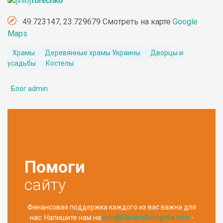
rbrechko
49.723147, 23.729679 Смотреть на карте
Google
Maps
Храмы
Деревянные храмы Украины
Дворцы и
усадьбы
Костелы
Блог admin
Помоги
сайту
Финансовая поддержка каждого из вас важна для
нас. Напишите нам на
info@UkrainaIncognita.com
-