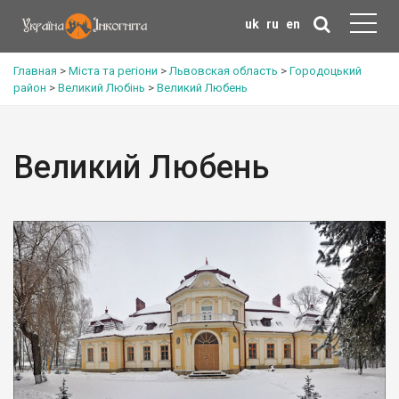
uk
ru
en
Главная
>
Міста та регіони
>
Львовская область
>
Городоцький
район
>
Великий Любінь
>
Великий Любень
Великий Любень