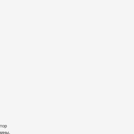
тор
нины.