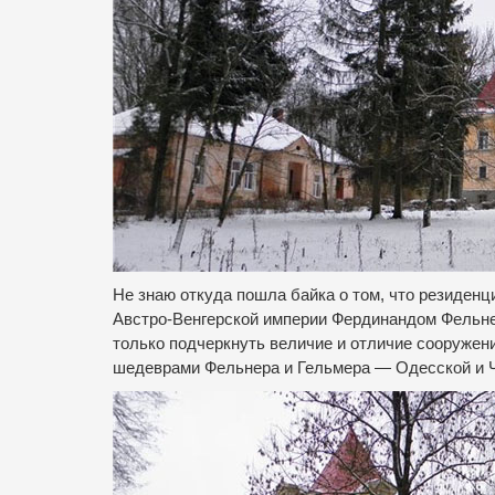
Не знаю откуда пошла байка о том, что резиден
Австро-Венгерской империи Фердинандом Фельн
только подчеркнуть величие и отличие сооружени
шедеврами Фельнера и Гельмера — Одесской и Ч