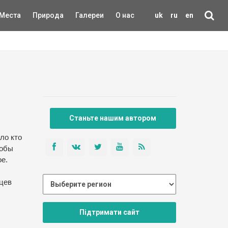
Места
Природа
Галереи
О нас
uk
ru
en
Станьте нашим автором
ло кто
тобы
е.
ьцев
Підтримати сайт