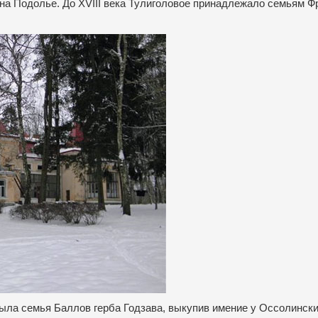
 на Подолье.
До XVIII века Тулиголовое принадлежало семьям Ф
была семья Баллов герба Годзава, выкупив имение у Оссолински