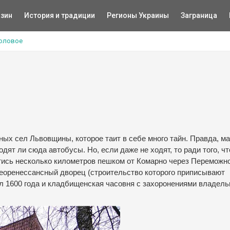
зин
История и традиции
Регионы Украины
Заграница
головое
ных сел Львовщины, которое таит в себе много тайн.
Правда, ма
ходят ли сюда автобусы.
Но, если даже не ходят, то ради того, ч
йтись несколько километров пешком от Комарно через Переможно
еоренессансный дворец (строительство которого приписывают
ел 1600 года и кладбищенская часовня с захоронениями владел