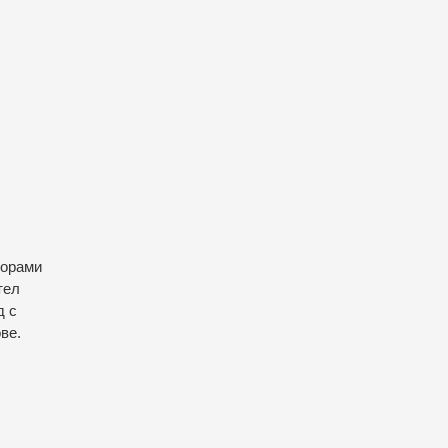
торами
тел
д с
ве.