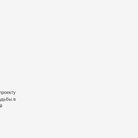
проекту
адьбы в
й