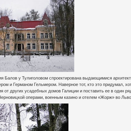
ция Балов у Тулиголовом спроектирована выдающимися архитек
ером и Германом Гельмером.
Наверное тот, кто это придумал, хо
я от других усадебных домов Галиции и поставить ее в один ря
ерновицкой операми, военным казино и отелем «Жорж» во Льво