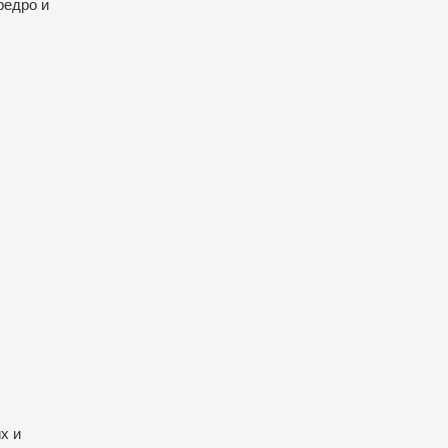
редро и
х и