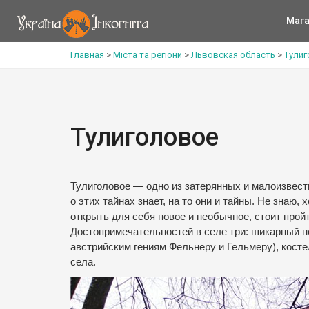
Мага
Главная
>
Міста та регіони
>
Львовская область
>
Тули
Тулиголовое
Тулиголовое — одно из затерянных и малоизвест
о этих тайнах знает, на то они и тайны.
Не знаю, 
открыть для себя новое и необычное, стоит про
Достопримечательностей в селе три: шикарный н
австрийским гениям Фельнеру и Гельмеру), кост
села.