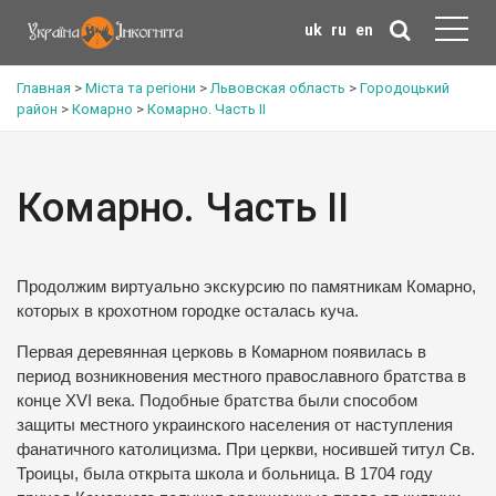
uk
ru
en
Главная
>
Міста та регіони
>
Львовская область
>
Городоцький
район
>
Комарно
>
Комарно. Часть ІІ
Комарно. Часть ІІ
Продолжим виртуально экскурсию по памятникам Комарно,
которых в крохотном городке осталась куча.
Первая деревянная церковь в Комарном появилась в
период возникновения местного православного братства в
конце XVI века. Подобные братства были способом
защиты местного украинского населения от наступления
фанатичного католицизма. При церкви, носившей титул Св.
Троицы, была открыта школа и больница. В 1704 году