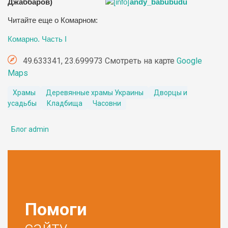
Джаббаров)
andy_babubudu
Читайте еще о Комарном:
Комарно. Часть І
49.633341, 23.699973 Смотреть на карте
Google
Maps
Храмы
Деревянные храмы Украины
Дворцы и
усадьбы
Кладбища
Часовни
Блог admin
Помоги
сайту