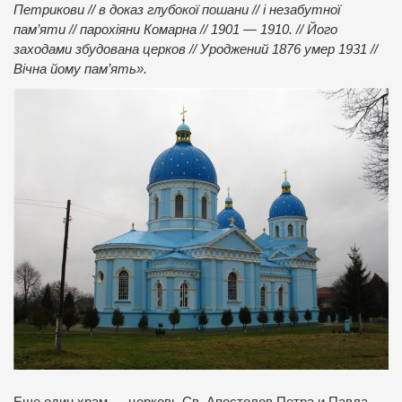
Петрикови // в доказ глубокої пошани // і незабутної
пам’яти // парохіяни Комарна // 1901 — 1910. // Його
заходами збудована церков // Уроджений 1876 умер 1931 //
Вічна йому пам’ять».
Еще один храм — церковь Св. Апостолов Петра и Павла —