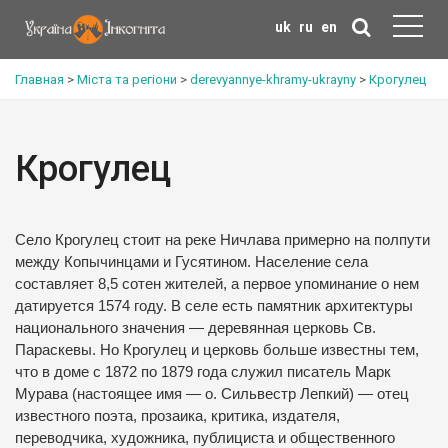
uk
ru
en
Главная
>
Міста та регіони
>
derevyannye-khramy-ukrayny
>
Крогулец
Крогулец
Село Крогулец стоит на реке Ничлава примерно на полпути
между Копычинцами и Гусятином.
Население села
составляет 8,5 сотен жителей, а первое упоминание о нем
датируется 1574 году.
В селе есть памятник архитектуры
национального значения — деревянная церковь Св.
Параскевы.
Но Крогулец и церковь больше известны тем,
что в доме с 1872 по 1879 года служил писатель Марк
Мурава (настоящее имя — о. Сильвестр Лепкий) — отец
известного поэта, прозаика, критика, издателя,
переводчика, художника, публициста и общественного