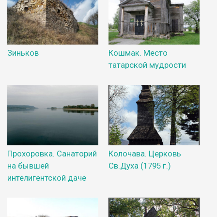
Зиньков
Кошмак. Место
татарской мудрости
Прохоровка. Санаторий
Колочава. Церковь
на бывшей
Св.Духа (1795 г.)
интелигентской даче