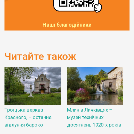
Наші благодійники
Читайте також
Троїцька церква
Млин в Личківцях –
Красного, – останнє
музей технічних
відлуння бароко
досягнень 1920-х років