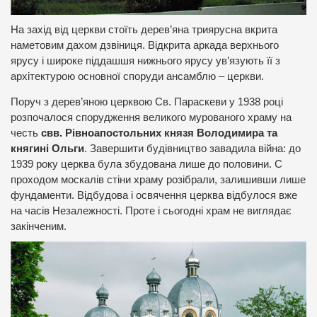
На захід від церкви стоїть дерев’яна триярусна вкрита
наметовим дахом дзвіниця. Відкрита аркада верхнього
ярусу і широке піддашшя нижнього ярусу ув’язують її з
архітектурою основної споруди ансамблю – церкви.
Поруч з дерев’яною церквою Св. Параскеви у 1938 році
розпочалося спорудження великого мурованого храму на
честь
свв. Рівноапостольних князя Володимира та
княгині Ольги
. Завершити будівництво завадила війна: до
1939 року церква була збудована лише до половини. С
проходом москалів стіни храму розібрали, залишивши лише
фундаменти. Відбудова і освячення церква відбулося вже
на часів Незалежності. Проте і сьогодні храм не виглядає
закінченим.