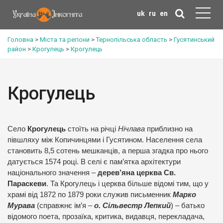
uk
ru
en
Головна
>
Міста та регіони
>
Тернопільська область
>
Гусятинський
район
>
Крогулець
>
Крогулець
Крогулець
Село
Крогулець
стоїть на річці
Нічлава
приблизно на
півшляху між Копичинцями і Гусятином. Населення села
становить 8,5 сотень мешканців, а перша згадка про нього
датується 1574 році. В селі є пам’ятка архітектури
національного значення –
дерев’яна церква Св.
Параскеви
. Та Крогулець і церква більше відомі тим, що у
храмі від 1872 по 1879 роки служив письменник
Марко
Мурава
(справжнє ім’я –
о. Сільвестр Лепкий
) – батько
відомого поета, прозаїка, критика, видавця, перекладача,