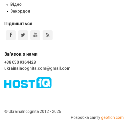
Відео
Закордон
Підпишіться
Зв'язок з нами
+38 050 9364428
ukrainaincognita.com@gmail.com
© UkrainaIncognita 2012 - 2026
Розробка сайту
geotlon.com