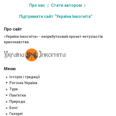
Про нас
Стати автором
Підтримати сайт “Україна Інкогніта”
Про сайт
«Україна Інкогніта» - неприбутковий проект ентузіастів
краєзнавства.
Меню
Історія і традиції
Регіони України
Тури
Пам'ятки
Природа
Блог
Галереї