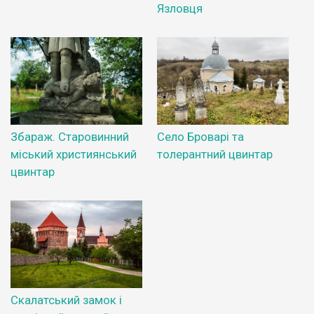
Язловця
Збараж. Старовинний
Село Броварі та
міський християнський
толерантний цвинтар
цвинтар
Скалатський замок і