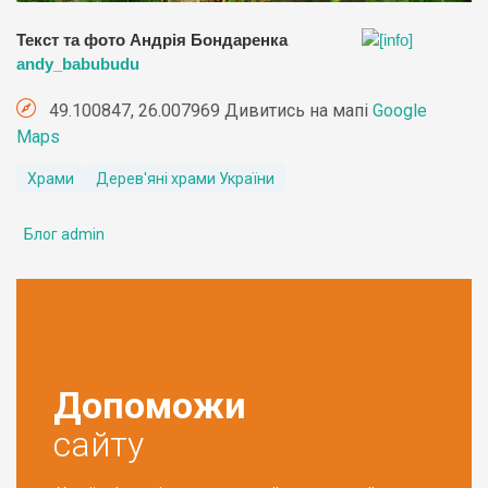
Текст та фото Андрія Бондаренка
andy_babubudu
49.100847, 26.007969 Дивитись на мапі
Google
Maps
Храми
Дерев'яні храми України
Блог admin
Допоможи
сайту