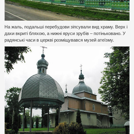
На жаль, подальші перебудови зіпсували вид храму. Верх і
дахи вкриті бляхою, а нижні яруси зрубів – потіньковано. У
радянські часи в церкві розміщувався музей атеїзму.