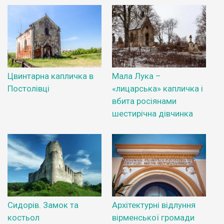
Цвинтарна капличка в
Мала Лука –
Постолівці
«лицарська» капличка і
вбита росіянами
шестирічна дівчинка
Сидорів. Замок та
Архітектурні відлуння
костьол
вірменської громади