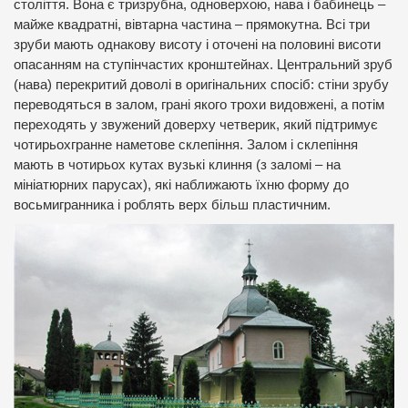
століття. Вона є тризрубна, одноверхою, нава і бабинець –
майже квадратні, вівтарна частина – прямокутна. Всі три
зруби мають однакову висоту і оточені на половині висоти
опасанням на ступінчастих кронштейнах. Центральний зруб
(нава) перекритий доволі в оригінальних спосіб: стіни зрубу
переводяться в залом, грані якого трохи видовжені, а потім
переходять у звужений доверху четверик, який підтримує
чотирьохгранне наметове склепіння. Залом і склепіння
мають в чотирьох кутах вузькі клиння (з заломі – на
мініатюрних парусах), які наближають їхню форму до
восьмигранника і роблять верх більш пластичним.