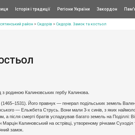
ниця
Історія і традиції
Регіони України
Закордон
Пам'
усятинський район
>
Сидорів
>
Сидорів. Замок та костьол
костьол
ед з родиною Калиновських гербу Калинова.
 (1465–1531). Його правнук — генерал подільських земель Вален
cького — Ельжбета Струсь. Вони мали 3-х синів, з яких наймо
, а після смерті братів успадкував багато земель на Поділлі: В
н Марцін Калиновський на острівці, утвореному річками Суходіл 
’яний замок.