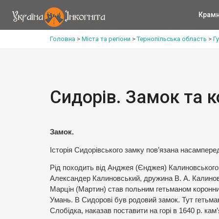
Крам
Головна
>
Міста та регіони
>
Тернопільська область
>
Г
Сидорів. Замок та 
Замок.
Історія Сидорівського замку пов’язана насампер
Рід походить від Анджея (Єнджея) Калиновського
Александер Калиновський, дружина В. А. Калинов
Марцін (Мартин) став польним гетьманом коронним
Умань. В Сидорові був родовий замок. Тут гетьма
Слобідка, наказав поставити на горі в 1640 р. кам