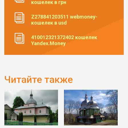
кошелек в грн
Z278841203511 webmoney-
кошелек в usd
410012321372402 кошелек
Yandex.Money
Читайте также