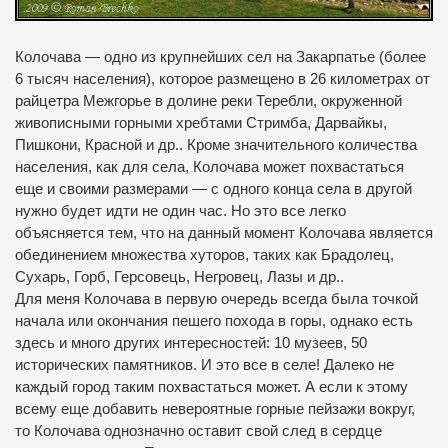
Колочава — одно из крупнейших сел на Закарпатье (более
6 тысяч населения), которое размещено в 26 километрах от
райцетра Межгорье в долине реки Теребли, окруженной
живописными горными хребтами Стримба, Дарвайкы,
Пишкони, Красной и др.. Кроме значительного количества
населения, как
для села, Колочава может похвастаться
еще и своими размерами — с одного конца села в другой
нужно будет идти не один час. Но это все легко
объясняется тем, что на данный момент Колочава является
обединением множества хуторов, таких как Брадолец,
Сухарь,
Горб, Герсовець, Негровец, Лазы и др..
Для меня Колочава в первую очередь всегда была точкой
начала или окончания пешего похода в горы, однако есть
здесь и много других интересностей: 10 музеев, 50
исторических памятников. И это все в селе! Далеко не
каждый город таким похвастаться может. А если
к этому
всему еще добавить невероятные горные пейзажи вокруг,
то Колочава однозначно оставит свой след в сердце