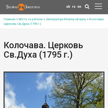
uk
ru
en
Главная
>
Міста та регіони
>
derevyannye-khramy-ukrayny
>
Колочава.
Церковь Св.Духа (1795 г.)
Колочава. Церковь
Св.Духа (1795 г.)