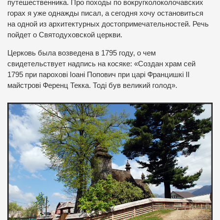
путешественника. Про походы по вокругколоколочавских
горах я уже однажды писал, а сегодня хочу остановиться
на одной из архитектурных достопримечательностей.
Речь
пойдет о Святодуховской церкви.
Церковь была возведена в 1795 году, о чем
свидетельствует надпись на косяке
: «Создан храм сей
1795 при парохові Іоані Попович при царі Францишкі ІІ
майстрові Ференц Текка. Тоді був великий голод».