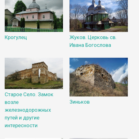
Крогулец
Жуков. Церковь св.
Ивана Богослова
Старое Село. Замок
Зиньков
возле
железнодорожных
путей и другие
интересности