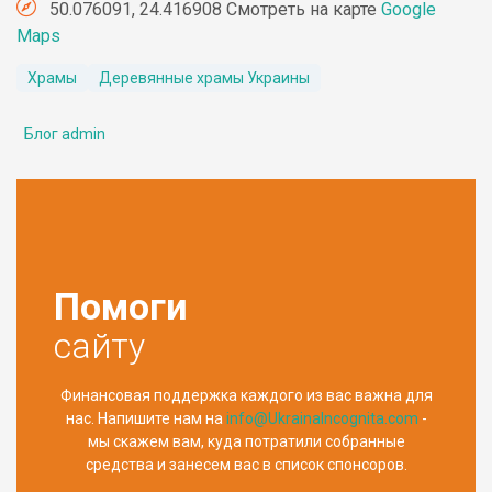
50.076091, 24.416908 Смотреть на карте
Google
Maps
Храмы
Деревянные храмы Украины
Блог admin
Помоги
сайту
Финансовая поддержка каждого из вас важна для
нас. Напишите нам на
info@UkrainaIncognita.com
-
мы скажем вам, куда потратили собранные
средства и занесем вас в список спонсоров.