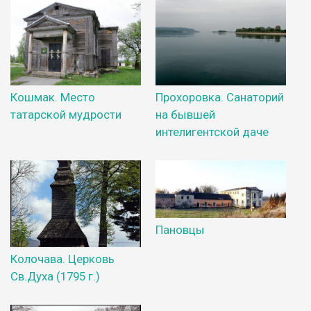
Кошмак. Место
Прохоровка. Санаторий
татарской мудрости
на бывшей
интелигентской даче
Пановцы
Колочава. Церковь
Св.Духа (1795 г.)