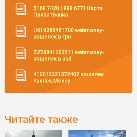
5168 7420 1998 6771 Карта
ПриватБанка
U619286481700 webmoney-
кошелек в грн
Z278841203511 webmoney-
кошелек в usd
410012321372402 кошелек
Yandex.Money
Читайте также