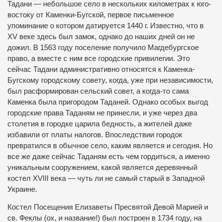
Тадани — небольшое село в нескольких километрах к юго-
востоку от Каменки-Бугской, первое письменное
упоминание о котором датируется 1440 г. Известно, что в
ХV веке здесь был замок, однако до наших дней он не
дожил. В 1563 году поселение получило
Магдебургское
право, а вместе с ним все городские привилегии. Это
сейчас Тадани административно относятся к Каменка-
Бугскому городскому совету, когда, уже при независимости,
был расформирован сельский совет, а когда-то сама
Каменка была пригородом Таданей. Однако особых выгод
городские права
Таданям не принесли, и уже через два
столетия в городке царила бедность, а жителей даже
избавили от платы налогов. Впоследствии городок
превратился в обычное село, каким является и сегодня. Но
все же даже сейчас Таданям есть чем гордиться, а именно
уникальным сооружением,
какой является деревянный
костел XVIII века — чуть ли не самый старый в Западной
Украине.
Костел Посещения Елизаветы Пресвятой Девой Марией и
св.
Феклы (ох, и название!) был построен в 1734 году, на