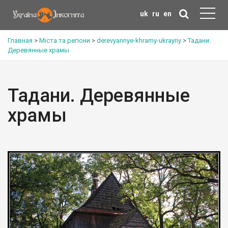
uk
ru
en
Главная
>
Міста та регіони
>
derevyannye-khramy-ukrayny
>
Тадани.
Деревянные храмы
Тадани. Деревянные
храмы