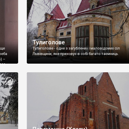
Тулиголове
ище
Тулиголове - одне з загублених і маловідомих сіл
реба
Львівщини, яке приховує в собі багато таємниць.
e) –
???
, gdzieś