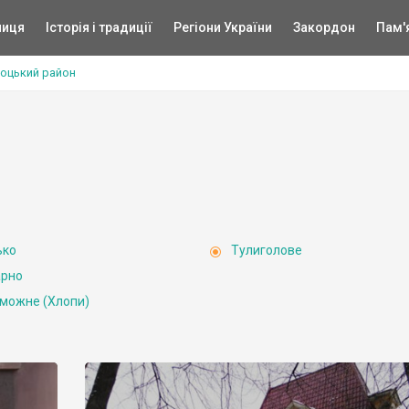
ниця
Історія і традиції
Регіони України
Закордон
Пам'
оцький район
ько
Тулиголове
рно
можне (Хлопи)