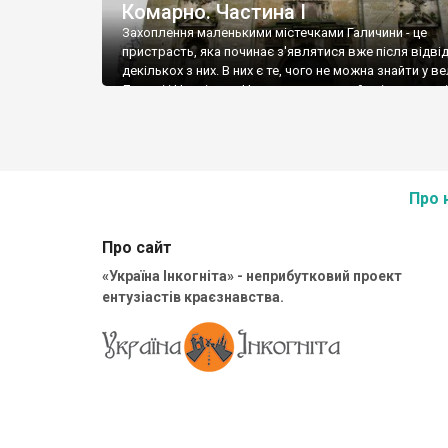
Комарно. Частина І
Захоплення маленькими містечками Галичини - це
пристрасть, яка починає з'являтися вже після відві
декількох з них. В них є те, чого не можна знайти у в
Львові і Чернівцях. Не можна того знайти і у малих м
Наддніпрянщини. Я кажу про затишність, відсутність
автомобілів і шуму базарів, якусь певну в'ялість і, п
депресивність життя. За те є багато залишків минул
століть, які нагадують про те, що колись міська циві
була саме тут.
Про 
Про сайт
«Україна Інкогніта» - неприбутковий проект
ентузіастів краєзнавства.