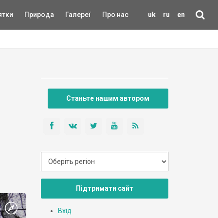
ятки
Природа
Галереї
Про нас
uk
ru
en
Станьте нашим автором
Підтримати сайт
Вхід