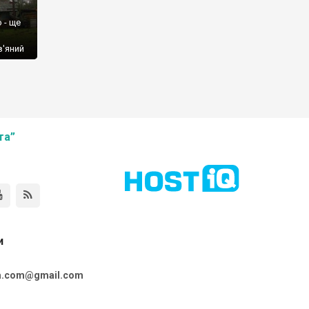
 - ще
в'яний
та”
и
ta.com@gmail.com