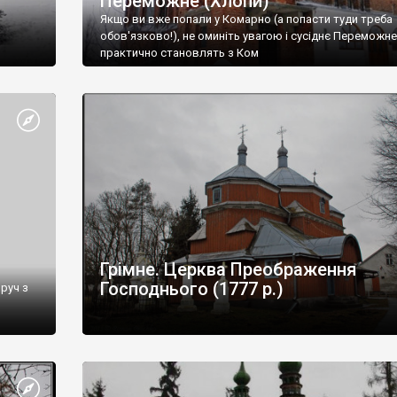
Переможне (Хлопи)
Якщо ви вже попали у Комарно (а попасти туди треба
обов'язково!), не оминіть увагою і сусіднє Переможне
практично становлять з Ком
Грімне. Церква Преображення
Господнього (1777 р.)
руч з