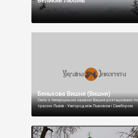
Великий Любінь
Бенькова Вишня (Вишня)
Село з теперішньою назвою Вишня розташовано по
трасою Львів - Ужгород між Львовом і Самбором.