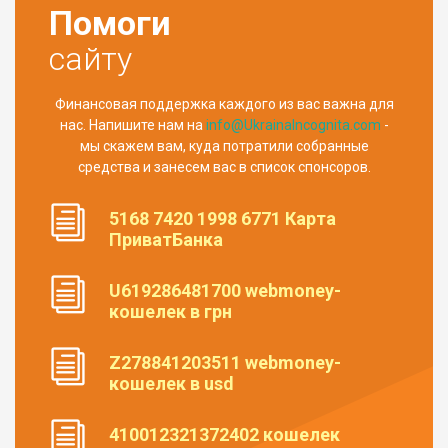
Помоги
сайту
Финансовая поддержка каждого из вас важна для
нас. Напишите нам на
info@UkrainaIncognita.com
-
мы скажем вам, куда потратили собранные
средства и занесем вас в список спонсоров.
5168 7420 1998 6771 Карта
ПриватБанка
U619286481700 webmoney-
кошелек в грн
Z278841203511 webmoney-
кошелек в usd
410012321372402 кошелек