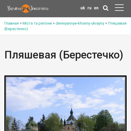
uk
ru
en
Главная
>
Міста та регіони
>
derevyannye-khramy-ukrayny
>
Пляшевая
(Берестечко)
Пляшевая (Берестечко)