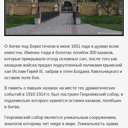
О битве под Берестечком в июне 1651 года я думаю всем
известно.
Именно тогда в болотах погибли 300 казаков,
которые прикрывали отход основных сил, после того как
казацкие войска предал подкупленный поляками крымский
хан Ислам-Гирей III, забрав в плен Богдана Хмельницкого и
оставив поле боя.
В память о павших казаках на месте тех драматических
событий в 1910-1914 гг. был построен Георгиевский собор, в
подземельях которого хранятся останки казаков, погибших
в битве.
Георгиевский собор является уникальным сооружением,
аналогов которому нет нигде в мире.
Уникальность храма