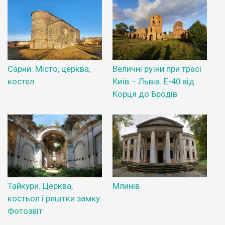
Сарни. Місто, церква,
Величні руїни при трасі
костел
Київ – Львів. Е-40 від
Корця до Бродів
Тайкури. Церква,
Млинів
костьол і рештки замку.
Фотозвіт