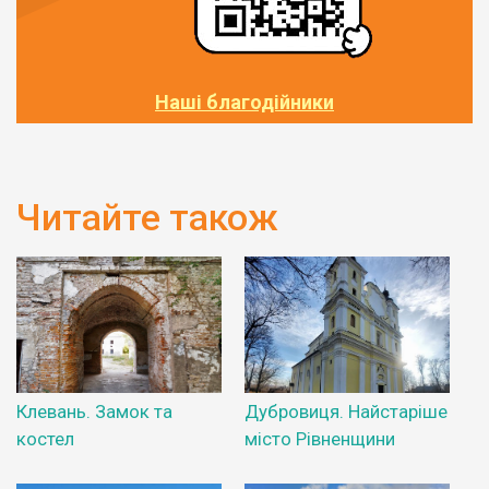
Наші благодійники
Читайте також
Клевань. Замок та
Дубровиця. Найстаріше
костел
місто Рівненщини