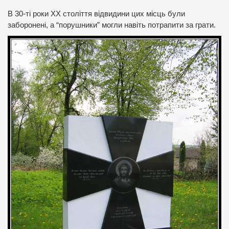
В 30-ті роки ХХ століття відвидини цих місць були
заборонені, а “порушники” могли навіть потрапити за грати.