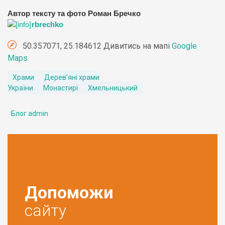
Автор тексту та фото Роман Бречко
rbrechko
50.357071, 25.184612 Дивитись на мапі
Google
Maps
Храми
Дерев'яні храми
України
Монастирі
Хмельницький
Блог admin
Допоможи
сайту