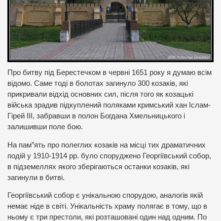
Про битву під Берестечком в червні 1651 року я думаю всім
відомо. Саме тоді в болотах загинуло 300 козаків, які
прикривали відхід основних сил, після того як козацькі
війська зрадив підкуплений поляками кримський хан Іслам-
Гірей ІІІ, забравши в полон Богдана Хмельницького і
залишивши поле бою.
На пам”ять про полеглих козаків на місці тих драматичних
подій у 1910-1914 рр. було споруджено Георгіївський собор,
в підземеллях якого зберігаються останки козаків, які
загинули в битві.
Георгіївський собор є унікальною спорудою, аналогів якій
немає ніде в світі. Унікальність храму полягає в тому, що в
ньому є три престоли, які розташовані один над одним. По