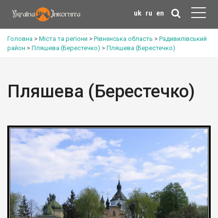
uk
ru
en
Головна
>
Міста та регіони
>
Рівненська область
>
Радивилівський
район
>
Пляшева (Берестечко)
>
Пляшева (Берестечко)
Пляшева (Берестечко)