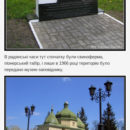
В радянські часи тут спочатку були свиноферма,
піонерський табір, і лише в 1966 році територію було
передано музею-заповіднику.