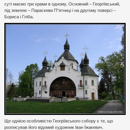
суті маємо три храми в одному. Основний – Георгіївський,
під землею – Параскеви П”ятниці і на другому поверсі –
Бориса і Гліба.
Ще однією особливістю Геогріївського собору є те, що
розписував його відомий художник Іван Їжакевич.