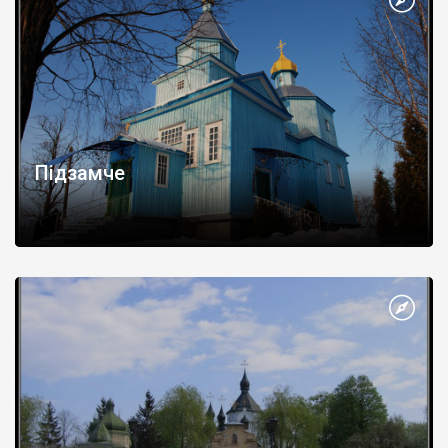
Підзамче