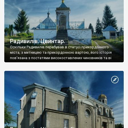
Радивилів. Цвинтар.
Оскільки Радивилів перебував в статусі прикордонного
міста, з митницею та прикордонною вартою, його історія
пов'язана з постатями високоставлених чиновників та ві