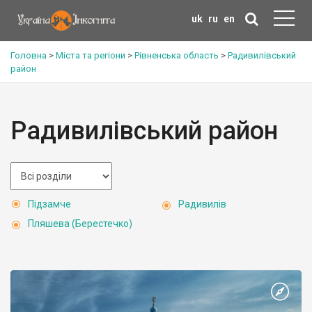
uk
ru
en
Головна
>
Міста та регіони
>
Рівненська область
>
Радивилівський
район
Радивилівський район
Підзамче
Радивилів
Пляшева (Берестечко)