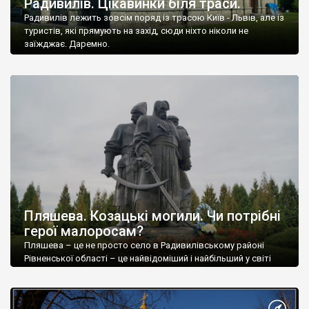
Радивилів. Цікавинки біля траси.
Радивилів лежить зовсім поряд із трасою Київ - Львів, але із
туристів, які прямують на захід, сюди ніхто ніколи не
заїжджає. Даремно.
Пляшева. Козацькі могили. Чи потрібні
герої малоросам?
Пляшева – це не просто село в Радивилівському районі
Рівненської області – це найвідоміший і найбільший у світі
козацький меморіал. Козацькі Могили.