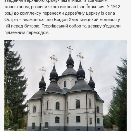
зведення верхнього храму-пам’ятника, із зовнішнім
іконостасом, розписи якого виконав Іван Їжакевич. У 1912
році до комплексу перенесли дерев’яну церкву із села
Острів – вважалося, що Богдан Хмельницький молився у
ній перед битвою. Георгіївський собор та церкву з’єднали
підземним переходом.