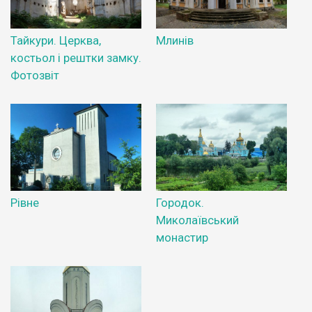
Тайкури. Церква,
Млинів
костьол і рештки замку.
Фотозвіт
Рівне
Городок.
Миколаївський
монастир