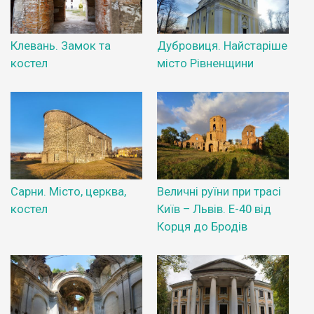
Клевань. Замок та
Дубровиця. Найстаріше
костел
місто Рівненщини
Сарни. Місто, церква,
Величні руїни при трасі
костел
Київ – Львів. Е-40 від
Корця до Бродів