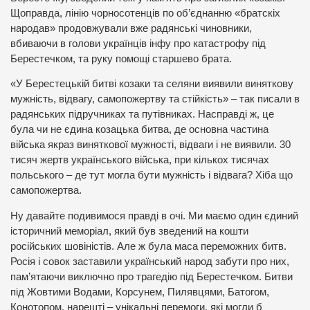
Щоправда, лінію чорносотенців по об’єднанню «братскіх
народав» продовжували вже радянські чиновники,
вбиваючи в голови українців інфу про катастрофу під
Берестечком, та руку помощі старшево брата.
«У Берестецькій битві козаки та селяни виявили виняткову
мужність, відвагу, самопожертву та стійкість» – так писали в
радянських підручниках та путівниках. Насправді ж, це
була чи не єдина козацька битва, де основна частина
війська якраз виняткової мужності, відваги і не виявили. 30
тисяч жертв українського війська, при кількох тисячах
польського – де тут могла бути мужність і відвага? Хіба що
самопожертва.
Ну давайте подивимося правді в очі. Ми маємо один єдиний
історичний меморіал, який був зведений на кошти
російських шовіністів. Але ж була маса переможних битв.
Росія і совок заставили український народ забути про них,
пам’ятаючи виключно про трагедію під Берестечком. Битви
під Жовтими Водами, Корсунем, Пилявцями, Батогом,
Конотопом, нарешті – унікальні перемоги, які могли б