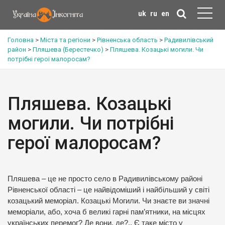
uk
ru
en
Головна
>
Міста та регіони
>
Рівненська область
>
Радивилівський
район
>
Пляшева (Берестечко)
>
Пляшева. Козацькі могили. Чи
потрібні герої малоросам?
Пляшева. Козацькі
могили. Чи потрібні
герої малоросам?
Пляшева – це не просто село в Радивилівському районі
Рівненської області – це найвідоміший і найбільший у світі
козацький меморіал. Козацькі Могили. Чи знаєте ви значні
меморіали, або, хоча б великі гарні пам’ятники, на місцях
українських перемог? Де вони, де?.. Є таке місто у