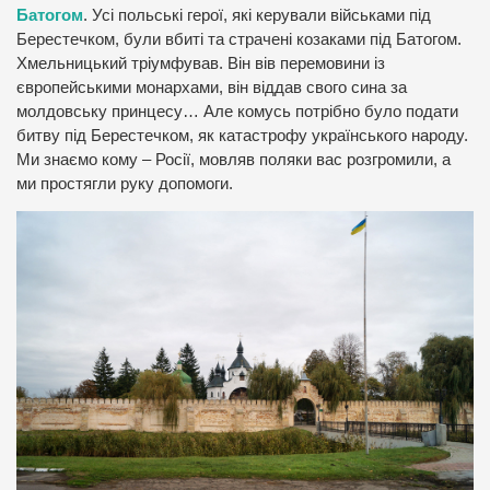
Батогом
. Усі польські герої, які керували військами під
Берестечком, були вбиті та страчені козаками під Батогом.
Хмельницький тріумфував. Він вів перемовини із
європейськими монархами, він віддав свого сина за
молдовську принцесу… Але комусь потрібно було подати
битву під Берестечком, як катастрофу українського народу.
Ми знаємо кому – Росії, мовляв поляки вас розгромили, а
ми простягли руку допомоги.