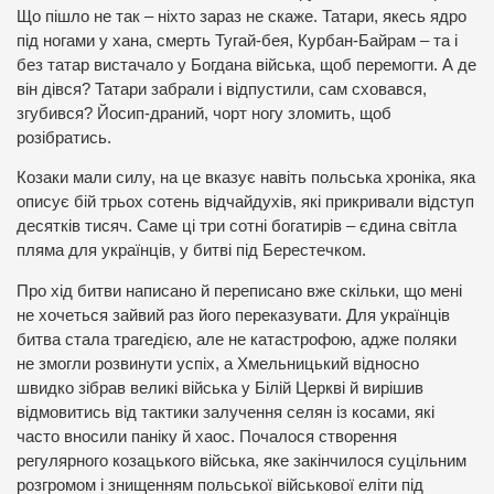
Що пішло не так – ніхто зараз не скаже. Татари, якесь ядро
під ногами у хана, смерть Тугай-бея, Курбан-Байрам – та і
без татар вистачало у Богдана війська, щоб перемогти. А де
він дівся? Татари забрали і відпустили, сам сховався,
згубився? Йосип-драний, чорт ногу зломить, щоб
розібратись.
Козаки мали силу, на це вказує навіть польська хроніка, яка
описує бій трьох сотень відчайдухів, які прикривали відступ
десятків тисяч. Саме ці три сотні богатирів – єдина світла
пляма для українців, у битві під Берестечком.
Про хід битви написано й переписано вже скільки, що мені
не хочеться зайвий раз його переказувати. Для українців
битва стала трагедією, але не катастрофою, адже поляки
не змогли розвинути успіх, а Хмельницький відносно
швидко зібрав великі війська у Білій Церкві й вирішив
відмовитись від тактики залучення селян із косами, які
часто вносили паніку й хаос. Почалося створення
регулярного козацького війська, яке закінчилося суцільним
розгромом і знищенням польської військової еліти під