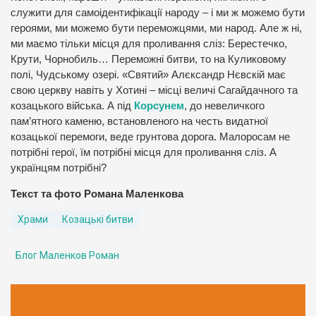
служити для самоідентифікації народу – і ми ж можемо бути
героями, ми можемо бути переможцями, ми народ. Але ж ні,
ми маємо тільки місця для проливання сліз: Берестечко,
Крути, Чорнобиль… Переможні битви, то на Куликовому
полі, Чудському озері. «Святий» Алєксандр Нєвскій має
свою церкву навіть у Хотині – місці величі Сагайдачного та
козацького війська. А під
Корсунем
, до невеличкого
пам’ятного каменю, встановленого на честь видатної
козацької перемоги, веде грунтова дорога. Малоросам не
потрібні герої, їм потрібні місця для проливання сліз. А
українцям потрібні?
Текст та фото Романа Маленкова
Храми
Козацькі битви
Блог Маленков Роман