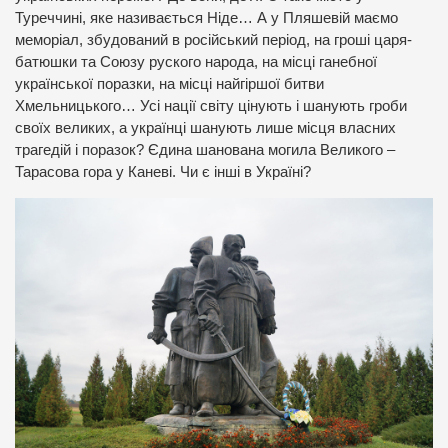
Туреччині, яке називається Ніде… А у Пляшевій маємо
меморіал, збудований в російський період, на гроші царя-
батюшки та Союзу руского народа, на місці ганебної
української поразки, на місці найгіршої битви
Хмельницького… Усі нації світу цінують і шанують гроби
своїх великих, а українці шанують лише місця власних
трагедій і поразок? Єдина шанована могила Великого –
Тарасова гора у Каневі. Чи є інші в Україні?