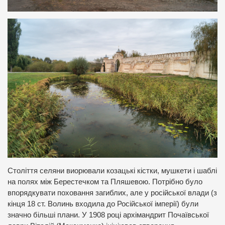
Століття селяни виорювали козацькі кістки, мушкети і шаблі
на полях між Берестечком та Пляшевою. Потрібно було
впорядкувати поховання загиблих, але у російської влади (з
кінця 18 ст. Волинь входила до Російської імперії) були
значно більші плани. У 1908 році архімандрит Почаївської