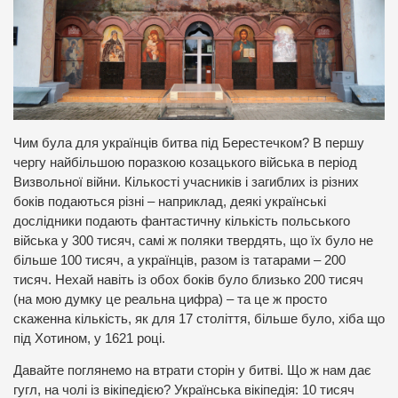
Чим була для українців битва під Берестечком? В першу
чергу найбільшою поразкою козацького війська в період
Визвольної війни. Кількості учасників і загиблих із різних
боків подаються різні – наприклад, деякі українські
дослідники подають фантастичну кількість польського
війська у 300 тисяч, самі ж поляки твердять, що їх було не
більше 100 тисяч, а українців, разом із татарами – 200
тисяч. Нехай навіть із обох боків було близько 200 тисяч
(на мою думку це реальна цифра) – та це ж просто
скаженна кількість, як для 17 століття, більше було, хіба що
під Хотином, у 1621 році.
Давайте поглянемо на втрати сторін у битві. Що ж нам дає
гугл, на чолі із вікіпедією? Українська вікіпедія: 10 тисяч