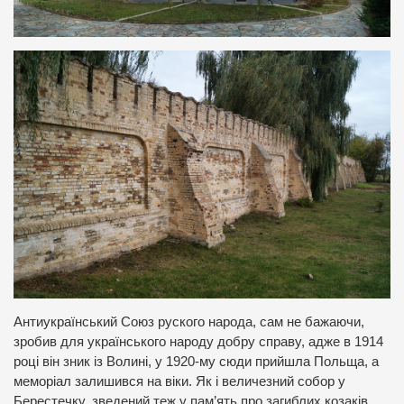
Антиукраїнський Союз руского народа, сам не бажаючи,
зробив для українського народу добру справу, адже в 1914
році він зник із Волині, у 1920-му сюди прийшла Польща, а
меморіал залишився на віки. Як і величезний собор у
Берестечку, зведений теж у пам’ять про загиблих козаків.