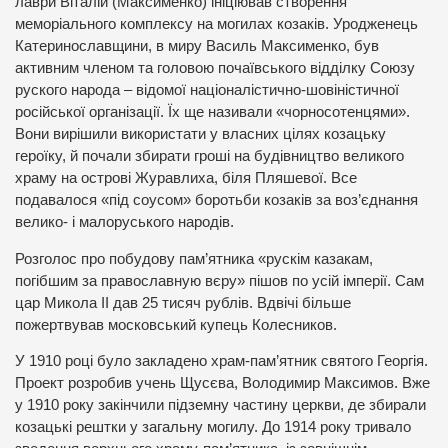
лаври Віталій (Максименко) ініціював створення
меморіального комплексу на могилах козаків. Уродженець
Катеринославщини, в миру Василь Максименко, був
активним членом та головою почаївського відділку Союзу
руского народа – відомої націоналістично-шовіністичної
російської організації. Їх ще називали «чорносотенцями».
Вони вирішили використати у власних цілях козацьку
героїку, й почали збирати гроші на будівництво великого
храму на острові Журавлиха, біля Пляшевої. Все
подавалося «під соусом» боротьби козаків за воз’єднання
велико- і малоруського народів.
Розголос про побудову пам’ятника «рускім казакам,
погібшим за православную вєру» пішов по усій імперії. Сам
цар Микола ІІ дав 25 тисяч рублів. Вдвічі більше
пожертвував московський купець Колесников.
У 1910 році було закладено храм-пам’ятник святого Георгія.
Проект розробив учень Щусєва, Володимир Максимов. Вже
у 1910 року закінчили підземну частину церкви, де збирали
козацькі рештки у загальну могилу. До 1914 року тривало