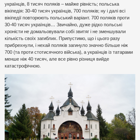
українців, 8 тисяч поляків – майже рівність; польська
вікіпедія: 30-40 тисяч українців, 700 поляків; ну і далі всі
вікіпедії повторюють польський варіант. 700 поляків проти
30-40 тисяч українців… Звичайно, дуже рідко польські
хроністи не домальовували собі звитяг і не зменшували
кількість своїх загиблих. Припустимо, що і цього разу
прибрехнули, і нехай поляків загинуло значно більше ніж
700 (та проти стотисячного війська), а українців із татарами
менше ніж 40 тисяч, але все рівно різниця вийде
катастрофічною.