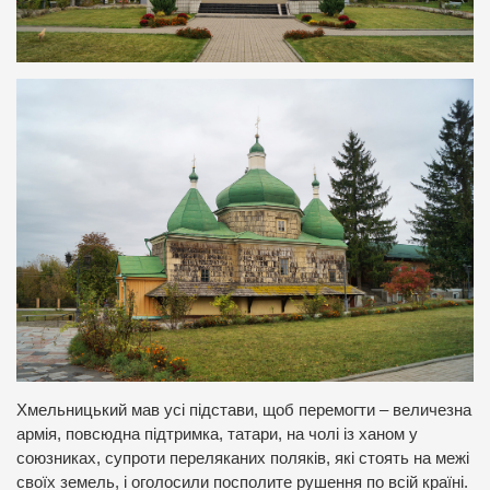
Хмельницький мав усі підстави, щоб перемогти – величезна
армія, повсюдна підтримка, татари, на чолі із ханом у
союзниках, супроти переляканих поляків, які стоять на межі
своїх земель, і оголосили посполите рушення по всій країні.