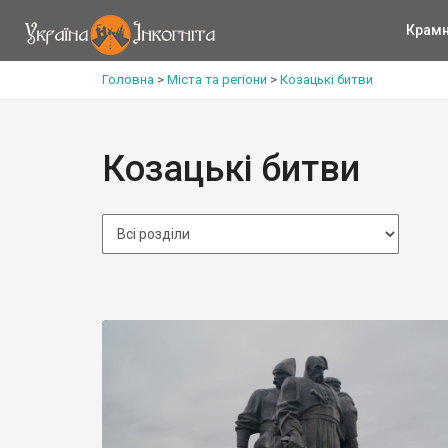
Крам
Головна
>
Міста та регіони
>
Козацькі битви
Козацькі битви