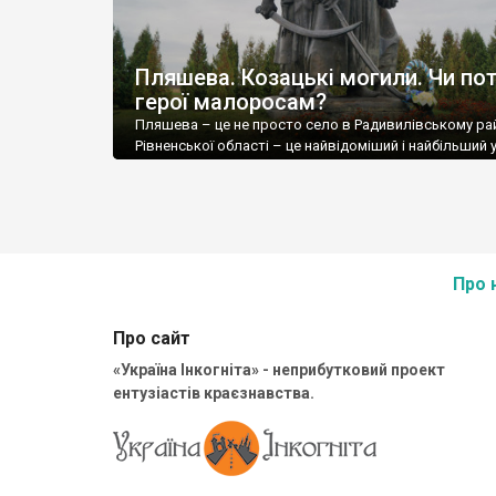
Пляшева. Козацькі могили. Чи пот
герої малоросам?
Пляшева – це не просто село в Радивилівському ра
Рівненської області – це найвідоміший і найбільший у
козацький меморіал. Козацькі Могили.
Про 
Про сайт
«Україна Інкогніта» - неприбутковий проект
ентузіастів краєзнавства.