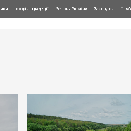
ниця
Історія і традиції
Регіони України
Закордон
Пам'