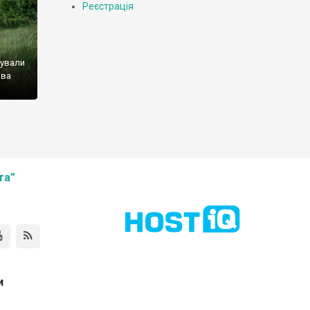
Реєстрація
нували
ова
та”
и