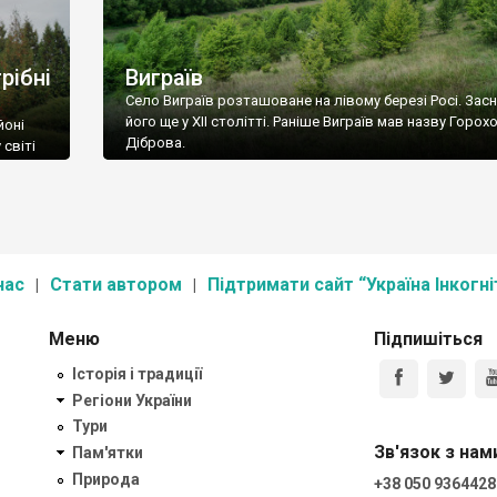
рібні
Виграїв
Село Виграїв розташоване на лівому березі Росі. Зас
його ще у ХІІ столітті. Раніше Виграїв мав назву Горох
йоні
Діброва.
 світі
нас
Стати автором
Підтримати сайт “Україна Інкогні
Меню
Підпишіться
Історія і традиції
Регіони України
Тури
Зв'язок з нам
Пам'ятки
Природа
+38 050 9364428