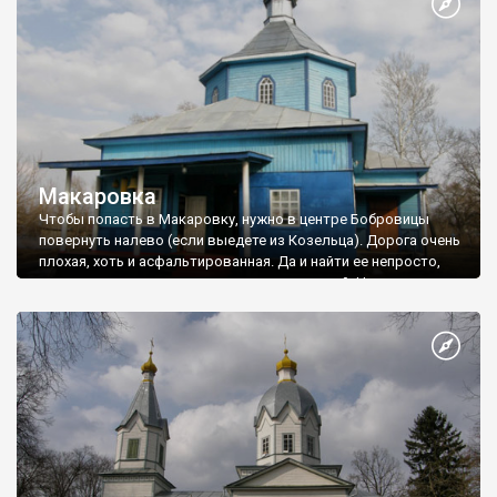
Макаровка
Чтобы попасть в Макаровку, нужно в центре Бобровицы
повернуть налево (если выедете из Козельца). Дорога очень
плохая, хоть и асфальтированная. Да и найти ее непросто,
поэтому советую спросить местных жителей. Но ради
деревянной церкви, которая сохранилась в Макаровке
небольшие трудности стоит перетерпеть. Эта церковь
является уникальной, поскольку это одно из немногих
культовых сооружений, которые возводились в период
большевистского антирелигиозного фанатизма на
территории Советской Украины.