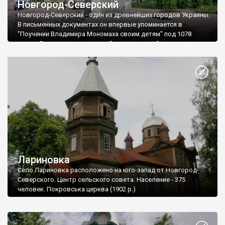
Новгород-Северский
Новгород-Северский - один из древнейших городов Украины.
В письменных документах он впервые упоминается в
"Поучении Владимира Мономаха своим детям" под 1078
годом. В то время город уже был довольно большим,
поэтому вероятно основали его значительно раньше.
Вероятно, это произошло в 988 году, когда великий князь
Владимир строил крепости на Десне.
Лариновка
Село Лариновка расположено на юго-запад от Новгород-
Северского. Центр сельского совета. Население - 375
человек. Покровська церква (1902 р.)