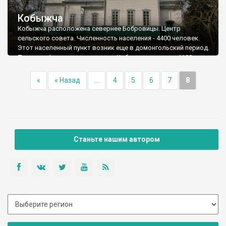
Кобыжча
Кобыжча расположена севернее Бобровицы. Центр
сельского совета. Численность населения - 4400 человек.
Этот населенный пункт возник еще в домонгольский период.
Первые официальные записи о Кобыжче касаются 1100 года.
Успенська церква (1875 р.)
«
« Назад
...
4
5
6
7
8
Станьте нашим автором