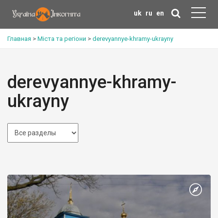
uk
ru
en
Главная
>
Міста та регіони
>
derevyannye-khramy-ukrayny
derevyannye-khramy-
ukrayny