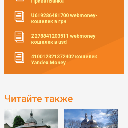
ПриватБанка
U619286481700 webmoney-
кошелек в грн
Z278841203511 webmoney-
кошелек в usd
410012321372402 кошелек
Yandex.Money
Читайте также