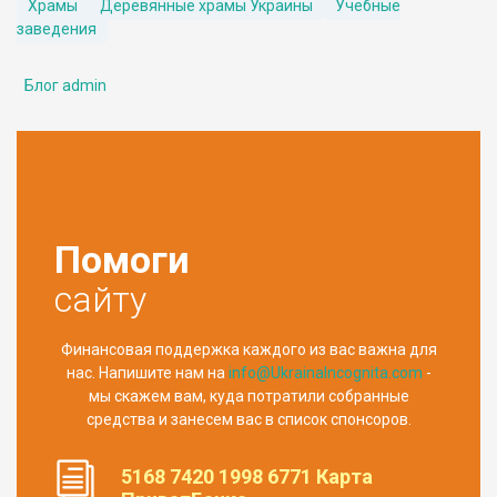
Храмы
Деревянные храмы Украины
Учебные
заведения
Блог admin
Помоги
сайту
Финансовая поддержка каждого из вас важна для
нас. Напишите нам на
info@UkrainaIncognita.com
-
мы скажем вам, куда потратили собранные
средства и занесем вас в список спонсоров.
5168 7420 1998 6771 Карта