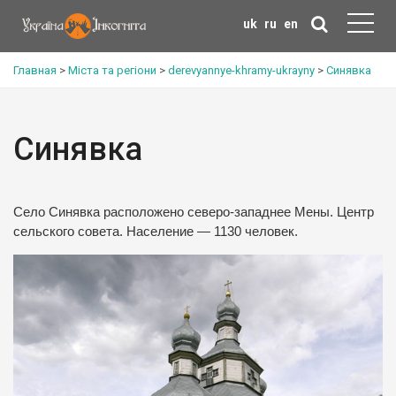
uk
ru
en
Главная
>
Міста та регіони
>
derevyannye-khramy-ukrayny
>
Синявка
Синявка
Село Синявка расположено северо-западнее Мены. Центр
сельского совета. Население — 1130 человек.