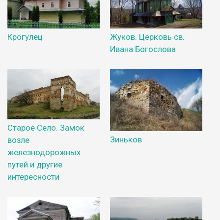
Крогулец
Жуков. Церковь св.
Ивана Богослова
Старое Село. Замок
Зиньков
возле
железнодорожных
путей и другие
интересности