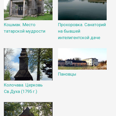
Кошмак. Место
Прохоровка. Санаторий
татарской мудрости
на бывшей
интелигентской даче
Пановцы
Колочава. Церковь
Св.Духа (1795 г.)