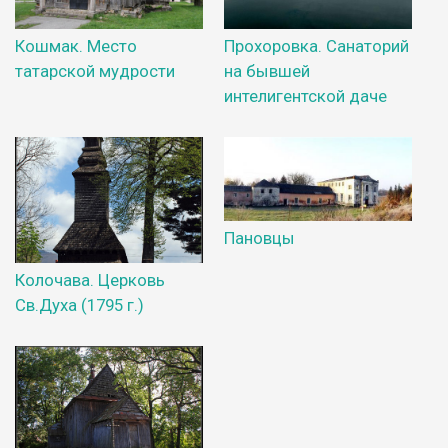
Кошмак. Место
Прохоровка. Санаторий
татарской мудрости
на бывшей
интелигентской даче
Пановцы
Колочава. Церковь
Св.Духа (1795 г.)