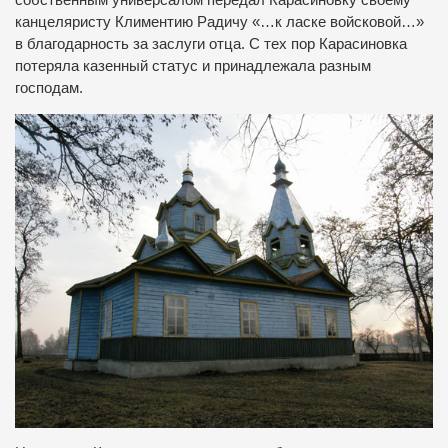
собственным универсалом передал Карасиновку своему
канцеляристу Климентию Радичу «…к ласке войсковой…»
в благодарность за заслуги отца. С тех пор Карасиновка
потеряла казенный статус и принадлежала разным
господам.