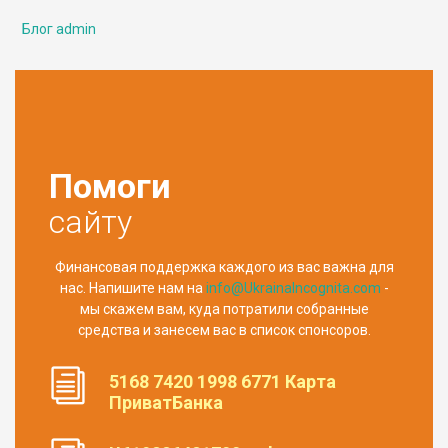
Блог admin
Помоги
сайту
Финансовая поддержка каждого из вас важна для
нас. Напишите нам на
info@UkrainaIncognita.com
-
мы скажем вам, куда потратили собранные
средства и занесем вас в список спонсоров.
5168 7420 1998 6771 Карта
ПриватБанка