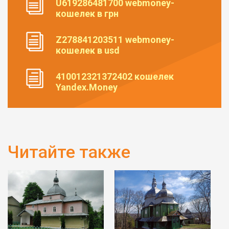
U619286481700 webmoney-
кошелек в грн
Z278841203511 webmoney-
кошелек в usd
410012321372402 кошелек
Yandex.Money
Читайте также