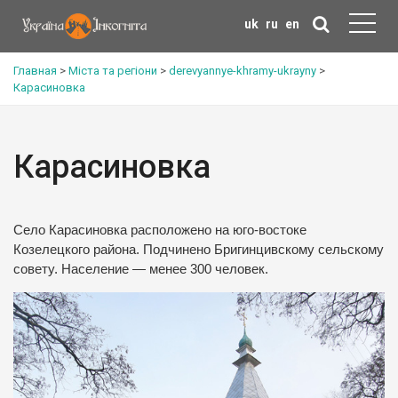
uk
ru
en
Главная
>
Міста та регіони
>
derevyannye-khramy-ukrayny
>
Карасиновка
Карасиновка
Село Карасиновка расположено на юго-востоке
Козелецкого района. Подчинено Бригинцивскому сельскому
совету. Население — менее 300 человек.